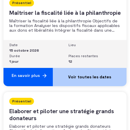
Présentiel
Maîtriser la fiscalité liée à la philanthropie
Maîtriser la fiscalité liée à la philanthropie Objectifs de
la formation Analyser les dispositifs fiscaux applicables
aux dons et libéralités Intégrer la fiscalité dans une
stratégie de développement Sécuriser les pratiques et
les discours auprès des donateurs Identifier les
situations nécessitant un arbitrage juridique
Date
Lieu
Compétences et aptitudes Comprendre les régimes
15 octobre 2026
Durée
Places restantes
1 jour
12
En savoir plus
Présentiel
Elaborer et piloter une stratégie grands
donateurs
Elaborer et piloter une stratégie grands donateurs