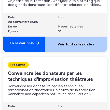
Objectifs de la formation • Analyser le rôle stratégique
des grands donateurs• Identifier et prioriser les cibles à
fort potentiel• Structurer une stratégie alignée avec
les moyens disponibles• Mobiliser la gouvernance et les
parties prenantes• Construire un argumentaire
Date
Lieu
personnalisé et piloter le parcours
28 septembre 2026
Durée
Places restantes
2 jours
13
En savoir plus
Présentiel
Convaincre les donateurs par les
techniques d'improvisation théâtrales
Convaincre les donateurs par les techniques
d’improvisation théâtrales Objectifs de la formation
Connaître ses capacités naturelles dans l’art de
convaincre et d’influencer : apprendre quelle image
chacun dégage, quel est son degré de force de
conviction et sur quoi elle se fonde (mots, attitude, …),
Date
Lieu
quelle est sa situation de