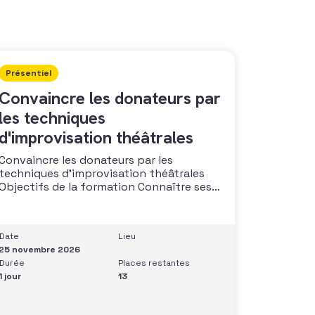
Présentiel
Convaincre les donateurs par
les techniques
d'improvisation théâtrales
Convaincre les donateurs par les
techniques d’improvisation théâtrales
Objectifs de la formation Connaître ses
capacités naturelles dans l’art de
convaincre et d’influencer : apprendre
quelle image chacun dégage, quel est
Date
Lieu
son degré de force de conviction et sur
25 novembre 2026
quoi elle se fonde (mots, attitude, …),
Durée
Places restantes
quelle est sa situation de
1 jour
13