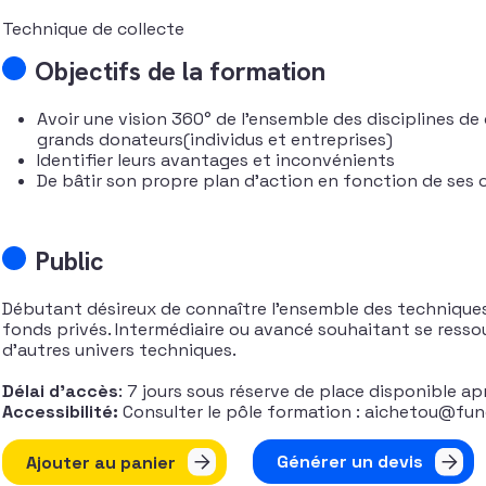
Technique de collecte
Objectifs de la formation
Avoir une vision 360° de l’ensemble des disciplines de
grands donateurs(individus et entreprises)
Identifier leurs avantages et inconvénients
De bâtir son propre plan d’action en fonction de ses o
Public
Débutant désireux de connaître l’ensemble des technique
fonds privés. Intermédiaire ou avancé souhaitant se ressou
d’autres univers techniques.
Délai d’accès
: 7 jours sous réserve de place disponible ap
Accessibilité:
Consulter le pôle formation : aichetou@fund
quantité de Connaître et utiliser les techniques de la colle
Générer un devis
Ajouter au panier