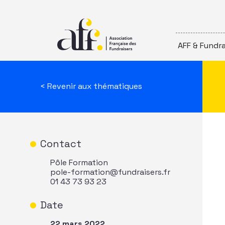
Passer au contenu
AFF & Fundra
< Revenir aux thématiques
Contact
Pôle Formation
pole-formation@fundraisers.fr
01 43 73 93 23
Date
22 mars 2022