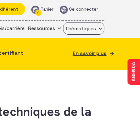
adhérent
Panier
Se connecter
0
is/carrière
Ressources
Thématiques
certifiant
En savoir plus
AGENDA
 techniques de la