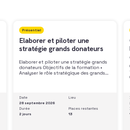
Présentiel
Elaborer et piloter une
stratégie grands donateurs
Elaborer et piloter une stratégie grands
donateurs Objectifs de la formation •
Analyser le rôle stratégique des grands
donateurs• Identifier et prioriser les
cibles à fort potentiel• Structurer une
stratégie alignée avec les moyens
disponibles• Mobiliser la gouvernance et
Date
Lieu
les parties prenantes• Construire un
28 septembre 2026
argumentaire personnalisé et piloter le
Durée
Places restantes
parcours
2 jours
13