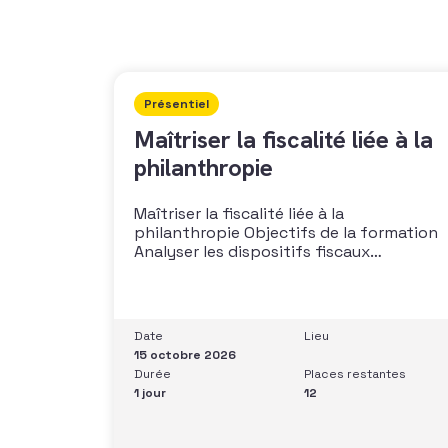
Présentiel
Maîtriser la fiscalité liée à la
philanthropie
Maîtriser la fiscalité liée à la
philanthropie Objectifs de la formation
Analyser les dispositifs fiscaux
applicables aux dons et libéralités
Intégrer la fiscalité dans une stratégie de
développement Sécuriser les pratiques
et les discours auprès des donateurs
Date
Lieu
Identifier les situations nécessitant un
15 octobre 2026
arbitrage juridique Compétences et
Durée
Places restantes
aptitudes Comprendre les régimes
1 jour
12