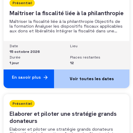
Présentiel
Maîtriser la fiscalité liée à la philanthropie
Maîtriser la fiscalité liée à la philanthropie Objectifs de
la formation Analyser les dispositifs fiscaux applicables
aux dons et libéralités Intégrer la fiscalité dans une
stratégie de développement Sécuriser les pratiques et
les discours auprès des donateurs Identifier les
situations nécessitant un arbitrage juridique
Date
Lieu
Compétences et aptitudes Comprendre les régimes
15 octobre 2026
Durée
Places restantes
1 jour
12
En savoir plus
Présentiel
Elaborer et piloter une stratégie grands
donateurs
Elaborer et piloter une stratégie grands donateurs