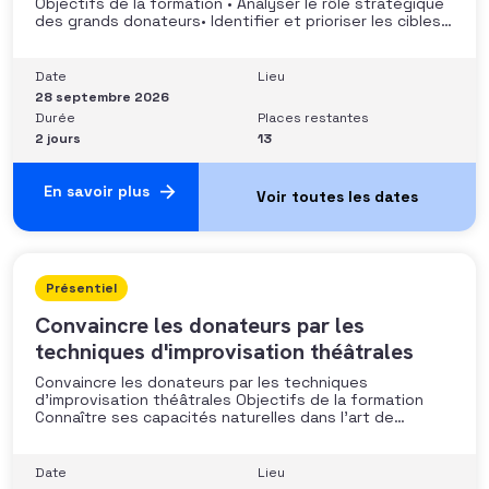
Objectifs de la formation • Analyser le rôle stratégique
des grands donateurs• Identifier et prioriser les cibles à
fort potentiel• Structurer une stratégie alignée avec
les moyens disponibles• Mobiliser la gouvernance et les
parties prenantes• Construire un argumentaire
Date
Lieu
personnalisé et piloter le parcours
28 septembre 2026
Durée
Places restantes
2 jours
13
En savoir plus
Présentiel
Convaincre les donateurs par les
techniques d'improvisation théâtrales
Convaincre les donateurs par les techniques
d’improvisation théâtrales Objectifs de la formation
Connaître ses capacités naturelles dans l’art de
convaincre et d’influencer : apprendre quelle image
chacun dégage, quel est son degré de force de
conviction et sur quoi elle se fonde (mots, attitude, …),
Date
Lieu
quelle est sa situation de