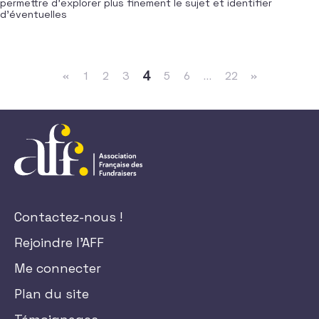
permettre d’explorer plus finement le sujet et identifier
d’éventuelles
Navigation dans les articles
4
«
1
2
3
5
6
…
22
»
Contactez-nous !
Rejoindre l'AFF
Me connecter
Plan du site