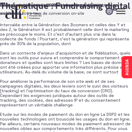
Passer au contenu
Thématique :
Fundraising digital
Connaissance Donateurs : Génération X et générosité, c’est
DATA : Les enjeux de l’analyse de données dans un monde en
Assurez un suivi clair et RGPD de vos actions digitales, tout en
5 Signaux faibles pour collecter demain sur le digital
maintenant !
mutation
améliorant votre taux de conversion on-site
Intercalée entre la Génération des Boomers et celles des Y et
des Z, le Génération X est probablement celle dont le marketing
se préoccupe le moins. Et c’est d’autant plus vrai dans la
collecte de fonds ! Pourtant, c’est la génération qui représente
près de 30% de la population, dont
Dans un contexte d’enjeux d’acquisition et de fidélisation, quels
sont les outils pour suivre et comprendre le comportement des
AGENDA
donateurs et quelles sont leurs limites ? Les bases de données
ont été créées pour apporter une information plus précise aux
utilisateurs. Au-delà du volume de la base, ce sont surtout
Pour améliorer la performance de son site web et de ses
campagnes digitales, les deux leviers sont le suivi des visiteurs
(tracking) et l’optimisation du taux de conversion (CRO).
Cependant les exigences juridiques autour des outils de
tracking, des cookies, des adresses IP et du consentement
représentent un véritable challenge
Etude sur les modes de paiement du don en ligne La DSP2 et les
nouvelles technologies ont bousculé les usages du don en ligne.
Par ailleurs, certains nouveaux modes de paiement adressent de
nouvelles cibles aux comportements très différents. Pour vous