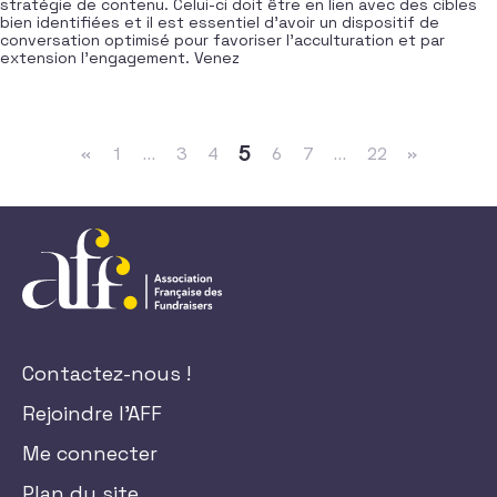
stratégie de contenu. Celui-ci doit être en lien avec des cibles
bien identifiées et il est essentiel d’avoir un dispositif de
conversation optimisé pour favoriser l’acculturation et par
extension l’engagement. Venez
Navigation dans les articles
5
«
1
…
3
4
6
7
…
22
»
Contactez-nous !
Rejoindre l'AFF
Me connecter
Plan du site