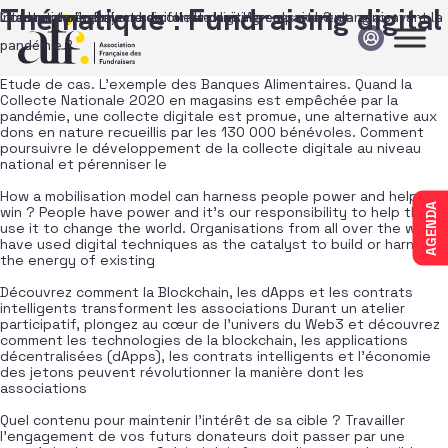
Passer au contenu
Thématique :
Fundraising digital
Comment pérenniser sa collecte digitale en partant de zéro avant la
International : Beyond digital fundraising – session en anglais
Le futur de la collecte de fonds dans l’ère du web3
Lead nurturing
pandémie ?
Etude de cas. L’exemple des Banques Alimentaires. Quand la
Collecte Nationale 2020 en magasins est empêchée par la
pandémie, une collecte digitale est promue, une alternative aux
dons en nature recueillis par les 130 000 bénévoles. Comment
poursuivre le développement de la collecte digitale au niveau
national et pérenniser le
How a mobilisation model can harness people power and help you
AGENDA
win ? People have power and it’s our responsibility to help them
use it to change the world. Organisations from all over the world
have used digital techniques as the catalyst to build or harness
the energy of existing
Découvrez comment la Blockchain, les dApps et les contrats
intelligents transforment les associations Durant un atelier
participatif, plongez au cœur de l’univers du Web3 et découvrez
comment les technologies de la blockchain, les applications
décentralisées (dApps), les contrats intelligents et l’économie
des jetons peuvent révolutionner la manière dont les
associations
Quel contenu pour maintenir l’intérêt de sa cible ? Travailler
l’engagement de vos futurs donateurs doit passer par une