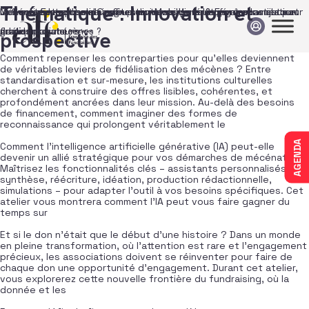
Passer au contenu
Thématique :
Innovation et
Mécénat Entreprise – Comment innover dans les contreparties pour
IA & mécénat culturel : gagner du temps pour renforcer la relation
Collecter des dons ne suffit plus… Mobilisons & Engageons autour
L’investissement solidaire au service de l’intérêt général : enjeux et
fidéliser les mécènes ?
grands donateurs
de nos projets.
pratiques
prospective
Comment repenser les contreparties pour qu’elles deviennent
de véritables leviers de fidélisation des mécènes ? Entre
standardisation et sur-mesure, les institutions culturelles
cherchent à construire des offres lisibles, cohérentes, et
profondément ancrées dans leur mission. Au-delà des besoins
de financement, comment imaginer des formes de
reconnaissance qui prolongent véritablement le
AGENDA
Comment l’intelligence artificielle générative (IA) peut-elle
devenir un allié stratégique pour vos démarches de mécénat ?
Maîtrisez les fonctionnalités clés – assistants personnalisés,
synthèse, réécriture, idéation, production rédactionnelle,
simulations – pour adapter l’outil à vos besoins spécifiques. Cet
atelier vous montrera comment l’IA peut vous faire gagner du
temps sur
Et si le don n’était que le début d’une histoire ? Dans un monde
en pleine transformation, où l’attention est rare et l’engagement
précieux, les associations doivent se réinventer pour faire de
chaque don une opportunité d’engagement. Durant cet atelier,
vous explorerez cette nouvelle frontière du fundraising, où la
donnée et les