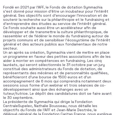
Fondé en 2021 par l’AFF, le Fonds de dotation Symmachia
s’est donné pour mission d’être un incubateur pour l’intérêt
général. Ses objectifs sont d’encourager l’innovation et de
soutenir la recherche sur la philanthropie et le fundraising et
d’entreprendre des études au service de l’intérêt général.
Ce Fonds souhaite aussi être un accélérateur afin de
développer et de transmettre la culture philanthropique, de
rassembler et de fédérer le monde du fundraising autour de
projets communs et de sensibiliser l’écosystème de l’intérêt
général et des acteurs publics aux fondamentaux de notre
secteur.
Un an après sa création, Symmachia vient de mettre en place
un programme en faveur des petites associations afin de les
aider à monter en compétences en fundraising. Les cinq
lauréats, qui seront sélectionnés le 31 octobre par un jury
constitué des administrateurs du Fonds de dotation, de
représentants des mécènes et de personnalités qualifiées,
bénéficieront d’une bourse de 1500 euros et d’un
accompagnement de 6 mois qui comprendra notamment deux
sessions sous forme d’un webinar et trois séances de co-
développement ainsi que des échanges avec un
tuteur/tutrice. Le dépôt des candidatures doit se faire avant
le 30 septembre.
La présidente de Symmachia qui dirige la Fondation
CentraleSupelec, Nathalie Bousseau, nous détaille les
objectifs du Fonds de l’AFF et Jean-Marie Destrée, le
délégué général de la Fondation Caritas France, nous explique