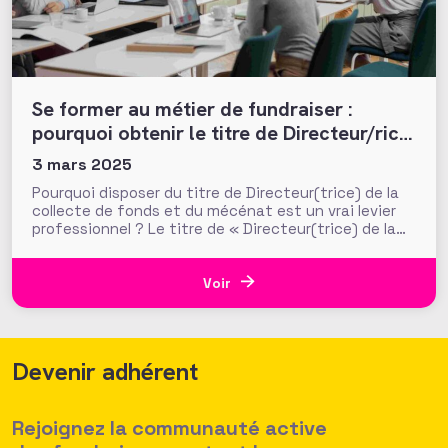
Se former au métier de fundraiser :
pourquoi obtenir le titre de Directeur/rice
de la collecte de fonds ?
3 mars 2025
Pourquoi disposer du titre de Directeur(trice) de la
collecte de fonds et du mécénat est un vrai levier
professionnel ? Le titre de « Directeur(trice) de la
collecte de fonds et du mécénat », délivré par
l’Association Française des Fundraisers (AFF), est le
seul titre professionnel en France spécifiquement
Voir
dédié à ce
Devenir adhérent
Rejoignez la communauté active