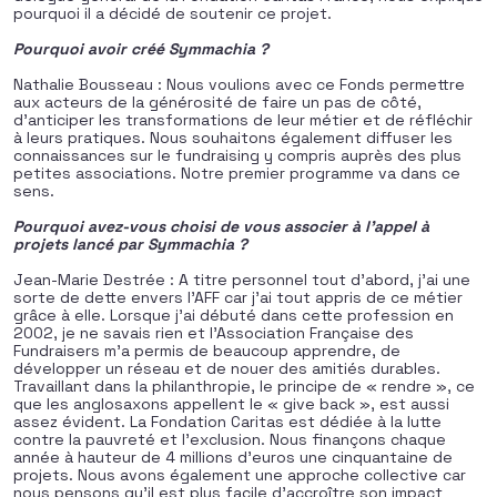
pourquoi il a décidé de soutenir ce projet.
Pourquoi avoir créé Symmachia ?
Nathalie Bousseau : Nous voulions avec ce Fonds permettre
aux acteurs de la générosité de faire un pas de côté,
d’anticiper les transformations de leur métier et de réfléchir
à leurs pratiques. Nous souhaitons également diffuser les
connaissances sur le fundraising y compris auprès des plus
petites associations. Notre premier programme va dans ce
sens.
Pourquoi avez-vous choisi de vous associer à l’appel à
projets lancé par Symmachia ?
Jean-Marie Destrée : A titre personnel tout d’abord, j’ai une
sorte de dette envers l’AFF car j’ai tout appris de ce métier
grâce à elle. Lorsque j’ai débuté dans cette profession en
2002, je ne savais rien et l’Association Française des
Fundraisers m’a permis de beaucoup apprendre, de
développer un réseau et de nouer des amitiés durables.
Travaillant dans la philanthropie, le principe de « rendre », ce
que les anglosaxons appellent le « give back », est aussi
assez évident. La Fondation Caritas est dédiée à la lutte
contre la pauvreté et l’exclusion. Nous finançons chaque
année à hauteur de 4 millions d’euros une cinquantaine de
projets. Nous avons également une approche collective car
nous pensons qu’il est plus facile d’accroître son impact