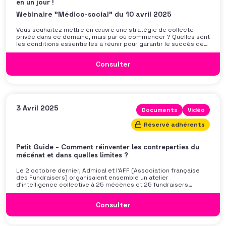
en un jour !
Webinaire "Médico-social" du 10 avril 2025
Vous souhaitez mettre en œuvre une stratégie de collecte
privée dans ce domaine, mais par où commencer ? Quelles sont
les conditions essentielles à réunir pour garantir le succès de
cette transition ? Quels sont les enjeux et les leviers à activer ?
Ce webinaire vous apportera des réponses concrètes en
Consulter
explorant plusieurs axes clés : convaincre et acculturer en
interne, structurer une communication efficace pour mobiliser
efficacement donateurs et mécènes et identifier les projets à
fort potentiel. Ces experts partagent leurs expériences et
vous livrent les clés d’une collecte performante, adaptée aux
réalités du secteur et vous proposent des solutions […]
3 Avril 2025
Documents
Vidéo
Réservé adhérents
Petit Guide – Comment réinventer les contreparties du
mécénat et dans quelles limites ?
Le 2 octobre dernier, Admical et l’AFF (Association française
des Fundraisers) organisaient ensemble un atelier
d’intelligence collective à 25 mécènes et 25 fundraisers
adhérents de nos deux organisations sur la thématique de
l’innovation en matière de contreparties. L’objectif de cet
Consulter
atelier étaient de répondre aux questions suivantes : L’équilibre
peut parfois être difficile à trouver entre les attentes des
mécènes, le souhait des fundraisers de construire des