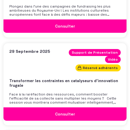
Plongez dans l’une des campagnes de fundraising les plus
ambitieuses du Royaume-Uni ! Les institutions culturelles
européennes font face à des défis majeurs : baisse des
financements publics, diminution de la fréquentation et
pression budgétaire croissante. Dans ce contexte, la Tate a
Consulter
répondu par une initiative audacieuse. A l’occasion de son 25ᵉ
anniversaire, elle a lancé le Tate Future Fund, visant à lever 150
millions de livres d’ici 2030 pour créer son premier fonds de
dotation. Déjà amorcé par 43 millions collectés lors d’un gala
prestigieux, ce fonds renforce l’indépendance et la résilience
de ses musées. Dans cette étude de cas, Claire Gylphé,
Directrice du développement de […]
29 Septembre 2025
Support de Présentation
Vidéo
Réservé adhérents
Transformer les contraintes en catalyseurs d’innovation
frugale
Face à la raréfaction des ressources, comment booster
l’efficacité de sa collecte sans multiplier les moyens ? Cette
session vous montrera comment mutualiser intelligemment,
bâtir une stratégie sobre mais puissante, et adapter des
modèles d’innovation frugale à tout type d’organisation.
Consulter
Découvrez quelques leviers pour financer créativement vos
opérations, tirer parti des bonnes pratiques : partenariats
agiles, outils d’IA, design frugal, coordination allégée… Vous
repartirez avec des outils directement activables : grille