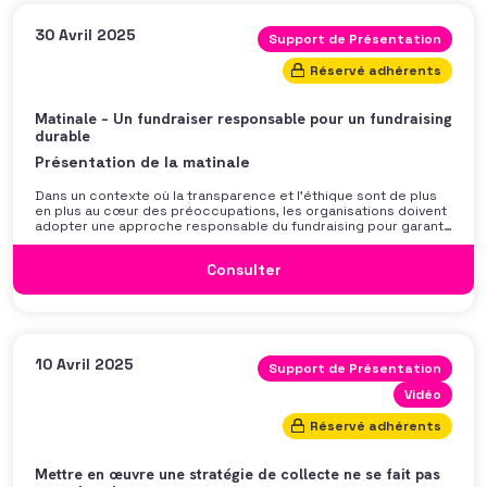
d’analyse frugale, check-list de sobriété, cartographie des
ressources, méthodes d’animation horizontale, clés de design
frugal, etc. Un format appliqué pour booster votre impact sans
30 Avril 2025
Support de Présentation
alourdir vos budgets et faire […]
Réservé adhérents
Matinale – Un fundraiser responsable pour un fundraising
durable
Présentation de la matinale
Dans un contexte où la transparence et l’éthique sont de plus
en plus au cœur des préoccupations, les organisations doivent
adopter une approche responsable du fundraising pour garantir
la confiance de leurs donateurs et partenaires. Il devient
essentiel d’explorer les principaux risques liés à la collecte de
Consulter
fonds, d’identifier les financements sensibles et de mieux
comprendre les implications réglementaires et
réputationnelles. Cette matinale vous permet d’avoir une
meilleure vision et compréhension des risques pesant sur le
fundraising, ainsi que d’un cadre déontologique au service d’un
fundraising durable et responsable. Elle est divisée en deux
temps : D’abord, découvrez la cartographie […]
10 Avril 2025
Support de Présentation
Vidéo
Réservé adhérents
Mettre en œuvre une stratégie de collecte ne se fait pas