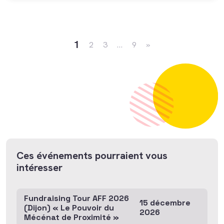
partenariats pérennes et innovants et la nécessité de ne pas se
détourner de leur mission sociale en accordant trop de temps
aux « à-côtés ». Grâce à la matière issue des échanges et
Navigation dans les articles
partages d’expérience des […]
1
2
3
…
9
»
Ces événements pourraient vous
intéresser
Fundraising Tour AFF 2026
15 décembre
(Dijon) « Le Pouvoir du
2026
Mécénat de Proximité »