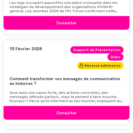
Les legs occupent aujourd’hui une place croissante dans les
stratégies de développement des organisations d’intérêt
général. Les données 2024 de l’IFL Forum confirment cette
dynamique : les libéralités progressent au niveau international
(+16,4 %), et la France enregistre une croissance de +21,4 %.
Consulter
Pour autant, malgré cette évolution, le legs reste souvent
abordé sous un angle principalement technique ou prudent, qui
peut en limiter la portée et l’appropriation collective. Face à
cette dynamique, il est urgent et indispensable de renforcer
nos stratégies. Gagner en maturité sur le sujet suppose d’aller
au-delà des outils : cela implique d’affirmer individuellement et
collectivement […]
13 Février 2026
Support de Présentation
Vidéo
Réservé adhérents
Comment transformer vos messages de communication
en histoires ?
Vous avez une cause forte, des actions concrètes, des
messages diffusés partout… mais ils peinent à faire mouche.
Pourquoi ? Parce qu’ils informent au lieu toucher, expliquent au
lieu de d’émouvoir, ressemblent à des rapports d’activité plutôt
qu’à des récits vivants.Découvrez comment capter l’attention
Consulter
et déclencher l’action grâce au storytelling. Présentation issue
du webinaire animé par Rémi Touja (consultant en stratégie
digitale) et Stéphanie Drouhin (consultante en fundraising et
créatrice du podcast « Lab du fundraising »). Et pour ceux qui
souhaiteraient lire une synthèse, retrouvez également notre