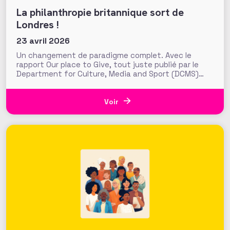
La philanthropie britannique sort de
Londres !
23 avril 2026
Un changement de paradigme complet. Avec le
rapport Our place to Give, tout juste publié par le
Department for Culture, Media and Sport (DCMS)
britannique, le gouvernement pose les fondations
d’une nouvelle ambition publique pour la
philanthropie au Royaume-Uni. Objectif : « sortir la
Voir
philanthropie de Londres » pour accroitre les flux
généreux