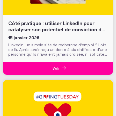
Côté pratique : utiliser LinkedIn pour
catalyser son potentiel de conviction des
donateurs
15 janvier 2026
LinkedIn, un simple site de recherche d’emploi ? Loin
de là. Après avoir reçu un don « à six chiffres » d’une
personne qu’ils n’avaient jamais croisée, ni sollicitée,
les fundraisers de la Making Waves Education
Foundation (USA) ont réalisé que ce sont les
recherches en ligne du donateur, et notamment
Voir
celles sur