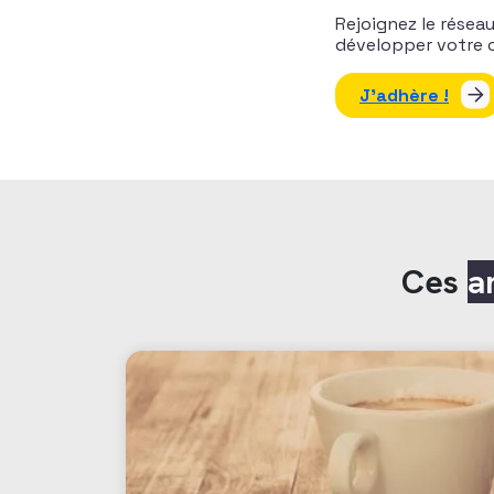
Rejoignez le résea
développer votre c
J’adhère !
Ces
a