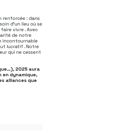
n renforcée : dans
oin d’un lieu où se
faire vivre . Avec
larité de notre
on incontournable
t lucratif . Notre
teur qui ne cessent
ique…), 2025 aura
an en dynamique,
s alliances que