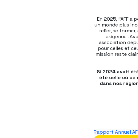
En 2025, l’AFF a 
un monde plus ince
relier, se former
exigence . Ave
association depu
pour celles et ce
mission reste clai
Si 2024 avait ét
été celle où ce
dans nos régio
Rapport Annuel A