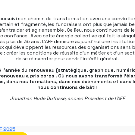
poursuivi son chemin de transformation avec une convictio
rtain et fragmenté, les fundraisers ont plus que jamais bes
, s’entraider et agir ensemble . Ce lieu, nous continuons de le 
c confiance . Avec cette énergie collective qui fait la singu
is plus de 35 ans . L’AFF demeure aujourd’hui une instituti
ux qui développent les ressources des organisations sans bu
re : créer les conditions de réussite d’un métier et d’un sec
de se réinventer pour servir l’intérêt général .
é l’année du renouveau (stratégique, graphique, numér
 renouveau a pris corps . Où nous avons transformé l’él
ns, dans nos formations, dans nos événements et dans le
nous continuons de bâtir
Jonathan Hude Dufossé, ancien Président de l’AFF
FF 2025