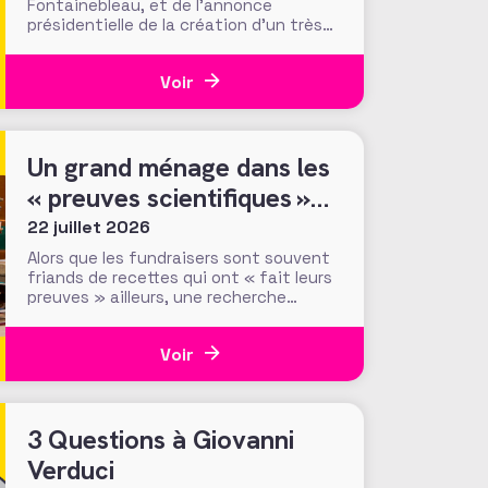
Fontainebleau, et de l’annonce
présidentielle de la création d’un très
« Notre-Damien » guichet unique de
collecte, plus de 700 000 euros ont été
Voir
mobilisés en moins d’une semaine par la
Fondation du Patrimoine. Alors que
d’autres collectes, par l’ONF ou des
particuliers, volent au
Un grand ménage dans les
« preuves scientifiques »
d’efficacité des méthodes
22 juillet 2026
et tactiques de collecte…
Alors que les fundraisers sont souvent
friands de recettes qui ont « fait leurs
preuves » ailleurs, une recherche
menée par le Center for Philanthropic
Studies de l’université VU d’Amsterdam
Voir
pose une question cruciale : la
recherche académique sur la
générosité apporte-t-elle des preuves
solides pour nourrir les stratégies de
3 Questions à Giovanni
Verduci