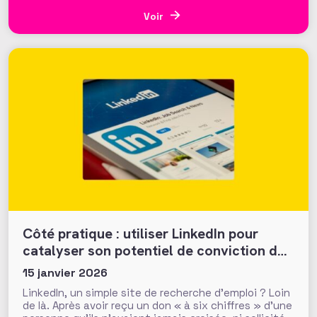
24 mars dernier lors d’une journée d’échanges à la
Fondation de France, les résultats invitent à
Voir
s’interroger
Côté pratique : utiliser LinkedIn pour
catalyser son potentiel de conviction des
donateurs
15 janvier 2026
LinkedIn, un simple site de recherche d’emploi ? Loin
de là. Après avoir reçu un don « à six chiffres » d’une