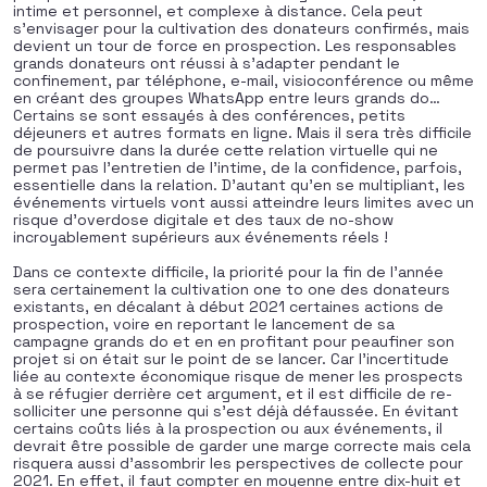
intime et personnel, et complexe à distance. Cela peut
s’envisager pour la cultivation des donateurs confirmés, mais
devient un tour de force en prospection. Les responsables
grands donateurs ont réussi à s’adapter pendant le
confinement, par téléphone, e-mail, visioconférence ou même
en créant des groupes WhatsApp entre leurs grands do…
Certains se sont essayés à des conférences, petits
déjeuners et autres formats en ligne. Mais il sera très difficile
de poursuivre dans la durée cette relation virtuelle qui ne
permet pas l’entretien de l’intime, de la confidence, parfois,
essentielle dans la relation. D’autant qu’en se multipliant, les
événements virtuels vont aussi atteindre leurs limites avec un
risque d’overdose digitale et des taux de no-show
incroyablement supérieurs aux événements réels !
Dans ce contexte difficile, la priorité pour la fin de l’année
sera certainement la cultivation one to one des donateurs
existants, en décalant à début 2021 certaines actions de
prospection, voire en reportant le lancement de sa
campagne grands do et en en profitant pour peaufiner son
projet si on était sur le point de se lancer. Car l’incertitude
liée au contexte économique risque de mener les prospects
à se réfugier derrière cet argument, et il est difficile de re-
solliciter une personne qui s’est déjà défaussée. En évitant
certains coûts liés à la prospection ou aux événements, il
devrait être possible de garder une marge correcte mais cela
risquera aussi d’assombrir les perspectives de collecte pour
2021. En effet, il faut compter en moyenne entre dix-huit et