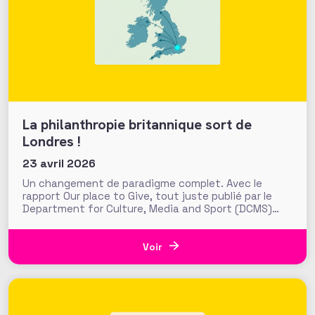
La philanthropie britannique sort de
Londres !
23 avril 2026
Un changement de paradigme complet. Avec le
rapport Our place to Give, tout juste publié par le
Department for Culture, Media and Sport (DCMS)
britannique, le gouvernement pose les fondations
d’une nouvelle ambition publique pour la
philanthropie au Royaume-Uni. Objectif : « sortir la
Voir
philanthropie de Londres » pour accroitre les flux
généreux