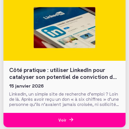
Côté pratique : utiliser LinkedIn pour
catalyser son potentiel de conviction des
donateurs
15 janvier 2026
LinkedIn, un simple site de recherche d’emploi ? Loin
de là. Après avoir reçu un don « à six chiffres » d’une
personne qu’ils n’avaient jamais croisée, ni sollicitée,
les fundraisers de la Making Waves Education
Foundation (USA) ont réalisé que ce sont les
recherches en ligne du donateur, et notamment
Voir
celles sur