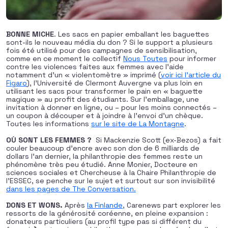
BONNE MICHE
. Les sacs en papier emballant les baguettes
sont-ils le nouveau média du don ? Si le support a plusieurs
fois été utilisé pour des campagnes de sensibilisation,
comme en ce moment le collectif
Nous Toutes
pour informer
contre les violences faites aux femmes avec l’aide
notamment d’un « violentomètre » imprimé (
voir ici l’article du
Figaro
), l’Université de Clermont Auvergne va plus loin en
utilisant les sacs pour transformer le pain en « baguette
magique » au profit des étudiants. Sur l’emballage, une
invitation à donner en ligne, ou – pour les moins connectés –
un coupon à découper et à joindre à l’envoi d’un chèque.
Toutes les informations
sur le site de La Montagne
.
OÙ SONT LES FEMMES ?
Si Mackenzie Scott (ex-Bezos) a fait
couler beaucoup d’encre avec son don de 6 milliards de
dollars l’an dernier, la philanthropie des femmes reste un
phénomène très peu étudié. Anne Monier, Docteure en
sciences sociales et Chercheuse à la Chaire Philanthropie de
l’ESSEC, se penche sur le sujet et surtout sur son invisibilité
dans les pages de The Conversation.
DONS ET WONS.
Après
la Finlande
, Carenews part explorer les
ressorts de la générosité coréenne, en pleine expansion :
donateurs particuliers (au profil type pas si différent du