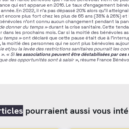
ance qui est apparue en 2016. Le taux d’engagement bénév
année. En 2022, il n’a pas dépassé 20% alors qu’il atteigna
 est encore plus fort chez les plus de 65 ans (38% à 26%) et
s bénévoles n’ont connu aucun changement pendant la pa
 de donner du temps »
durant la crise sanitaire. Cette tend
r dans les prochains mois. Car si la moitié des bénévoles a
du temps »
ont déclaré que cette pause était due à l’interru
n, la moitié des personnes qui ne sont plus bénévoles aujou
ie et/ou la levée des restrictions sanitaires pourrait les co
 »
.
« Si
les associations peuvent être déstabilisées par c
que des opportunités sont à saisir »
, résume France Bénévol
rticles
pourraient aussi vous inté