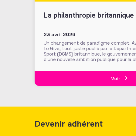
La philanthropie britannique 
23 avril 2026
Un changement de paradigme complet. Ave
to Give, tout juste publié par le Departme
Sport (DCMS) britannique, le gouverneme
d’une nouvelle ambition publique pour la 
Uni. Objectif : « sortir la philanthropie d
les flux généreux
Voir
Devenir adhérent