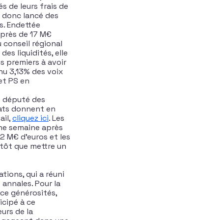
s de leurs frais de
t donc lancé des
s. Endettée
 près de 17 M€
 conseil régional
es liquidités, elle
es premiers à avoir
nu 3,13% des voix
 et PS en
le député des
dats donnent en
ail,
cliquez ici
. Les
Une semaine après
,2 M€ d’euros et les
utôt que mettre un
tions, qui a réuni
 annales. Pour la
nce générosités,
icipé à ce
urs de la