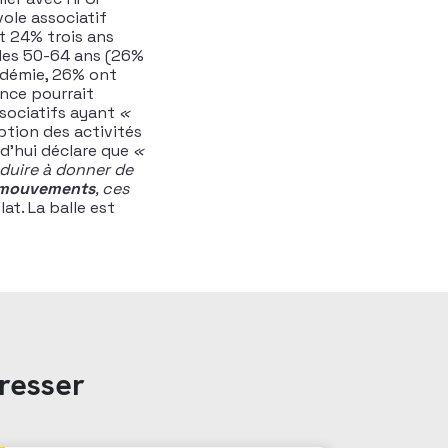
ole associatif
it 24% trois ans
 les 50-64 ans (26%
ndémie, 26% ont
ance pourrait
ssociatifs ayant
«
ption des activités
rd’hui déclare que
«
nduire à donner de
es mouvements
, ces
at. La balle est
resser