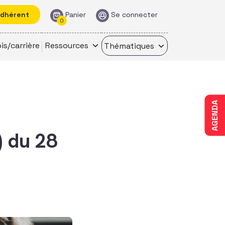
adhérent
Panier
Se connecter
0
is/carrière
Ressources
Thématiques
AGENDA
) du 28