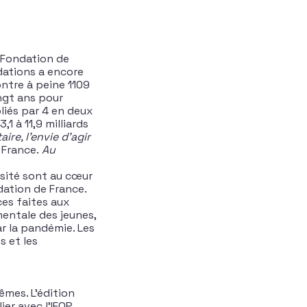
 Fondation de
dations a encore
ontre à peine 1109
ingt ans pour
liés par 4 en deux
1 à 11,9 milliards
ire, l’envie d’agir
e France.
Au
rsité sont au cœur
dation de France.
nces faites aux
entale des jeunes,
ar la pandémie. Les
s et les
êmes. L’édition
er avec l’IFOP