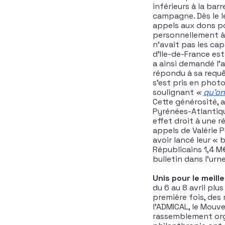
inférieurs à la bar
campagne. Dès le l
appels aux dons p
personnellement à 
n’avait pas les ca
d’Ile-de-France est
a ainsi demandé l’
répondu à sa requê
s’est pris en photo
soulignant
«
qu’on
Cette générosité, a
Pyrénées-Atlantiqu
effet droit à une r
appels de Valérie 
avoir lancé leur « 
Républicains 1,4 M
bulletin dans l’urn
Unis pour le meille
du 6 au 8 avril plu
première fois, des
l’ADMICAL, le Mouve
rassemblement orga