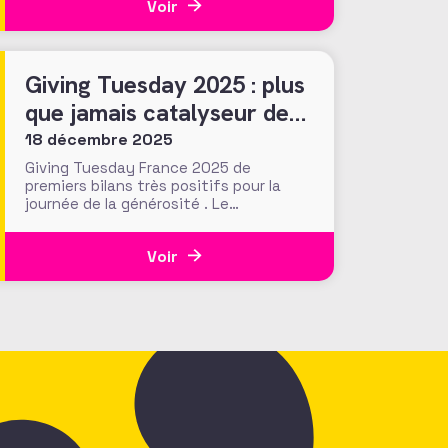
Voir
la Making Waves Education Foundation
(USA) ont réalisé que ce sont les
recherches en ligne du donateur, et
notamment celles sur
Giving Tuesday 2025 : plus
que jamais catalyseur des
engagements généreux et
18 décembre 2025
collectifs ?
Giving Tuesday France 2025 de
premiers bilans très positifs pour la
journée de la générosité . Le
mouvement porté par l'AFF en France
prend de l'ampleur !
Voir