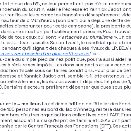
re fatidique des 5%, ne leur permettent pas d’être remboursé
endemain du scrutin, Valérie Pécresse et Yannick Jadot on
our renflouer leurs comptes bancaires désespérément vide
hauteur de 5 M€ d’euros (son parti qui a déjà une dette de
pacités d’emprunter pour cette campagne), la présidente du
 dans une situation particulièrement précaire. Pour trouver d
aide de tous ceux qui sont
« attachés au pluralisme »
. Un d
te est… Jean Lassalle. Sur un tweet, le candidat qui a obte
 pendant qu’il signait des chèques à ses rivaux du LR, EELV
 a souvent besoin d’un plus petit que soi
»
.
u-delà du simple pied de nez politique, pourra aussi aider 
es à réduire ses impôts. Les dons aux partis et aux candi
éduction fiscale sous certaines conditions. Pour plus de dét
Pécresse et Yannick Jadot ont, semble-t-il, été entendus. 
bouteille à le mer », les écolos avaient déjà récolté plus de 1
€. Certains électeurs préfèrent dépenser quelques sous pl
e…
ur et le… meilleur.
La seizième édition de l’Atelier des Fonda
s de 180 personnes au bord du lac d’Annecy, restera dans les
 membres d’autres organisations collectives dont l’AFF, Fra
ment associatif ainsi qu’Esprit de famille et IDEAS ont part
nisé par le Centre Français des Fondations (CFF). Ces acte