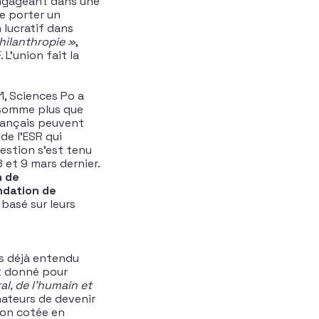
engageant dans une
de porter un
 lucratif dans
philanthropie »
,
 L’union fait la
1, Sciences Po a
e somme plus que
français peuvent
de l’ESR qui
uestion s’est tenu
 et 9 mars dernier.
n de
ndation de
basé sur leurs
s déjà entendu
t donné pour
al, de l’humain et
nateurs de devenir
 non cotée en