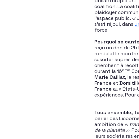
philanthropie ont 
coalition. La coal
plaidoyer commun du
l’espace public.
« J
s’est réjoui, dans
u
force.
Pourquoi se canto
reçu un don de 25 
rondelette montre 
susciter auprès de
cherchent à récolte
ème
durant la 16
Con
Marie Caillat
, la r
France
et
Domitil
France
aux États-U
expériences. Pour 
Tous ensemble, t
parler des Licoor
ambition de
« tran
de la planète »
. Po
leurs sociétaires e