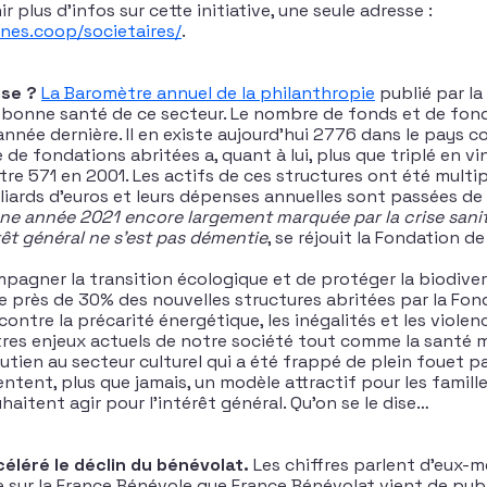
r plus d’infos sur cette initiative, une seule adresse :
nes.coop/societaires/
.
ise ?
La Baromètre annuel de la philanthropie
publié par la
 bonne santé de ce secteur. Le nombre de fonds et de fon
nnée dernière. Il en existe aujourd’hui 2776 dans le pays c
de fondations abritées a, quant à lui, plus que triplé en v
re 571 en 2001. Les actifs de ces structures ont été multip
liards d’euros et leurs dépenses annuelles sont passées de 3,
une année 2021 encore largement marquée par la crise sanita
êt général ne s’est pas démentie
, se réjouit la Fondation d
pagner la transition écologique et de protéger la biodive
 près de 30% des nouvelles structures abritées par la Fon
e contre la précarité énergétique, les inégalités et les viole
es enjeux actuels de notre société tout comme la santé m
outien au secteur culturel qui a été frappé de plein fouet p
tent, plus que jamais, un modèle attractif pour les famille
haitent agir pour l’intérêt général. Qu’on se le dise…
éléré le déclin du bénévolat.
Les chiffres parlent d’eux-m
sur la France Bénévole que France Bénévolat vient de publi