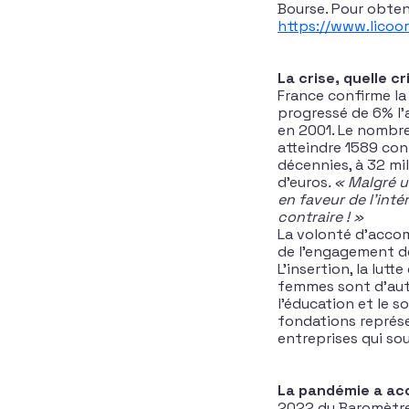
Bourse. Pour obteni
https://www.licoor
La crise, quelle cr
France confirme la
progressé de 6% l’a
en 2001. Le nombre 
atteindre 1589 cont
décennies, à 32 mil
d’euros
. « Malgré 
en faveur de l’intér
contraire ! »
La volonté d’accom
de l’engagement de
L’insertion, la lutt
femmes sont d’autr
l’éducation et le s
fondations représen
entreprises qui sou
La pandémie a acc
2022 du Baromètre 