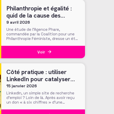
Philanthropie et égalité :
quid de la cause des
femmes ?
9 avril 2026
Une étude de l’Agence Phare,
commandée par la Coalition pour une
Philanthropie Féministe, dresse un état
des lieux inédit de la place de l’égalité
de genre dans la philanthropie en
Voir
France. Présentés le 24 mars dernier
lors d’une journée d’échanges à la
Fondation de France, les résultats
invitent à s’interroger
Côté pratique : utiliser
LinkedIn pour catalyser
son potentiel de
15 janvier 2026
conviction des donateurs
LinkedIn, un simple site de recherche
d’emploi ? Loin de là. Après avoir reçu
un don « à six chiffres » d’une
personne qu’ils n’avaient jamais
croisée, ni sollicitée, les fundraisers de