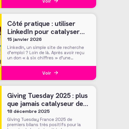
Voir
France. Présentés le 24 mars dernier
lors d’une journée d’échanges à la
Fondation de France, les résultats
invitent à s’interroger
Côté pratique : utiliser
LinkedIn pour catalyser
son potentiel de
15 janvier 2026
conviction des donateurs
LinkedIn, un simple site de recherche
d’emploi ? Loin de là. Après avoir reçu
un don « à six chiffres » d’une
personne qu’ils n’avaient jamais
croisée, ni sollicitée, les fundraisers de
Voir
la Making Waves Education Foundation
(USA) ont réalisé que ce sont les
recherches en ligne du donateur, et
notamment celles sur
Giving Tuesday 2025 : plus
que jamais catalyseur des
engagements généreux et
18 décembre 2025
collectifs ?
Giving Tuesday France 2025 de
premiers bilans très positifs pour la