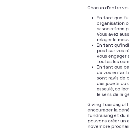
Chacun d’entre vou
En tant que fu
organisation o
associations p
Vous avez auss
relayer le mou
En tant qu’indi
post sur vos r
vous engager e
toutes les cam
En tant que pa
de vos enfants
sont ravis de 
des jouets ou 
esseulé, collec
le sens de la g
Giving Tuesday off
encourager la géné
fundraising et du 
pouvons créer un a
novembre prochain 