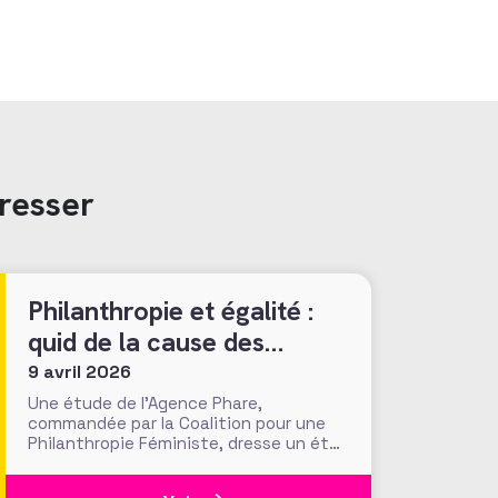
resser
Philanthropie et égalité :
quid de la cause des
femmes ?
9 avril 2026
Une étude de l’Agence Phare,
commandée par la Coalition pour une
Philanthropie Féministe, dresse un état
des lieux inédit de la place de l’égalité
de genre dans la philanthropie en