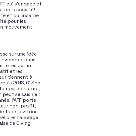
AFF qui s’engage et
r de la société!
é et qui incarne
ité pour les
d’un mouvement
ose sur une idée
e novembre, dans
s fêtes de fin
tif et les
eur tiennent à
epuis 2018, Giving
temps, en nature,
 peut se saisir en
née, l’AFF porte
eur non-profit,
 faire la vitrine
éliorer l’ancrage
ise de Giving