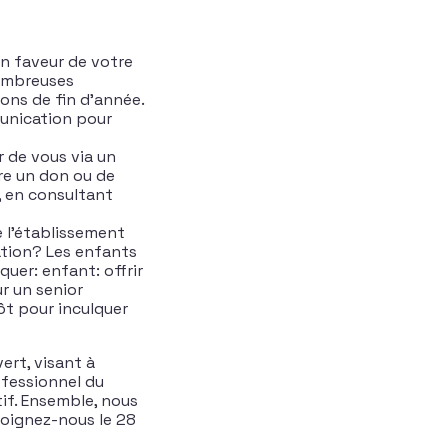
en faveur de votre
nombreuses
ons de fin d’année.
munication pour
r de vous via un
re un don ou de
, en consultant
e l’établissement
ation? Les enfants
uer: enfant: offrir
r un senior
tôt pour inculquer
ert, visant à
ofessionnel du
if. Ensemble, nous
joignez-nous le 28