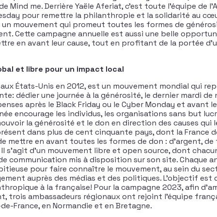
 de Mind me. Derrière Yaële Aferiat, c’est toute l’équipe de l’
sday pour remettre la philanthropie et la solidarité au cœu
 un mouvement qui promeut toutes les formes de générosit
ent. Cette campagne annuelle est aussi une belle opportun
ttre en avant leur cause, tout en profitant de la portée 
al et libre pour un impact local
 aux États-Unis en 2012, est un mouvement mondial qui rep
nte: dédier une journée à la générosité, le dernier mardi d
enses après le Black Friday ou le Cyber Monday et avant le
née encourage les individus, les organisations sans but lucra
ouvoir la générosité et le don en direction des causes qui l
présent dans plus de cent cinquante pays, dont la France d
e mettre en avant toutes les formes de don : d’argent, de 
 Il s’agit d’un mouvement libre et open source, dont chacun
s de communication mis à disposition sur son site. Chaque an
ieuse pour faire connaître le mouvement, au sein du sect
gement auprès des médias et des politiques. L’objectif est de
nthropique à la française! Pour la campagne 2023, afin d’am
, trois ambassadeurs régionaux ont rejoint l’équipe frança
-de-France, en Normandie et en Bretagne.