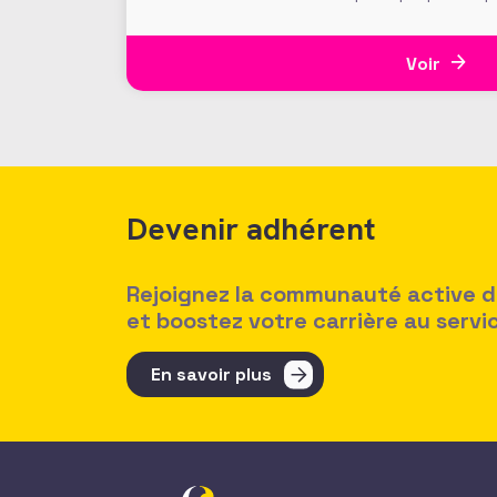
Uni. Objectif : « sortir la philanthropie d
les flux généreux
Voir
Devenir adhérent
Rejoignez la communauté active des
et boostez votre carrière au serv
En savoir plus