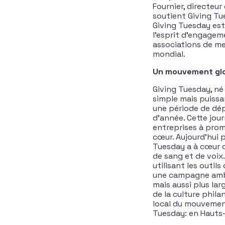
Fournier, directeur
soutient Giving Tue
Giving Tuesday est
l’esprit d’engagem
associations de me
mondial.
Un mouvement glob
Giving Tuesday, né
simple mais puissa
une période de dép
d’année. Cette jour
entreprises à prom
cœur. Aujourd’hui 
Tuesday a à cœur d
de sang et de voix.
utilisant les outil
une campagne ambit
mais aussi plus lar
de la culture phila
local du mouvement
Tuesday: en Hauts