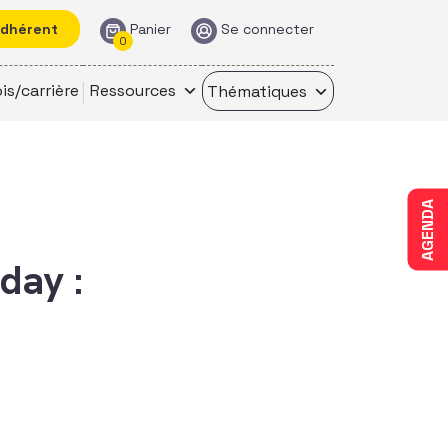
adhérent
Panier
Se connecter
0
is/carrière
Ressources
Thématiques
AGENDA
day :