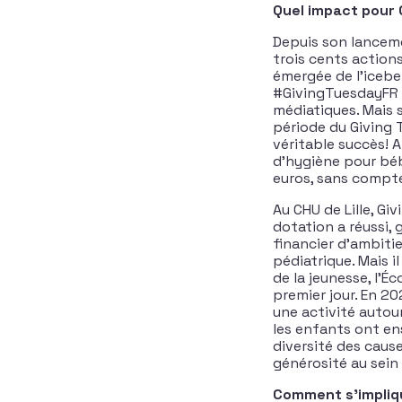
Quel impact pour
Depuis son lancem
trois cents actions
émergée de l’icebe
#GivingTuesdayFR 
médiatiques. Mais s
période du Giving 
véritable succès! A
d’hygiène pour béb
euros, sans compt
Au CHU de Lille, Gi
dotation a réussi,
financier d’ambiti
pédiatrique. Mais 
de la jeunesse, l’É
premier jour. En 20
une activité autour
les enfants ont ens
diversité des caus
générosité au sein 
Comment s’impliq