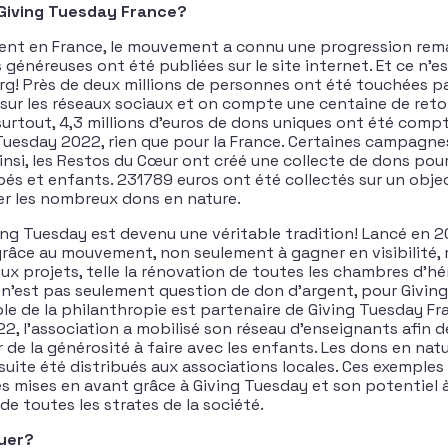
 Giving Tuesday France?
ent en France, le mouvement a connu une progression rema
 généreuses ont été publiées sur le site internet. Et ce n’es
rg! Près de deux millions de personnes ont été touchées p
sur les réseaux sociaux et on compte une centaine de re
urtout, 4,3 millions d’euros de dons uniques ont été compta
Tuesday 2022, rien que pour la France. Certaines campagn
insi, les Restos du Cœur ont créé une collecte de dons pour
és et enfants. 231789 euros ont été collectés sur un obj
er les nombreux dons en nature.
ving Tuesday est devenu une véritable tradition! Lancé en 2
 grâce au mouvement, non seulement à gagner en visibilité, 
eux projets, telle la rénovation de toutes les chambres d’h
il n’est pas seulement question de don d’argent, pour Givin
cole de la philanthropie est partenaire de Giving Tuesday Fr
22, l’association a mobilisé son réseau d’enseignants afin 
 de la générosité à faire avec les enfants. Les dons en nat
uite été distribués aux associations locales. Ces exemples i
es mises en avant grâce à Giving Tuesday et son potentiel à
de toutes les strates de la société.
uer?