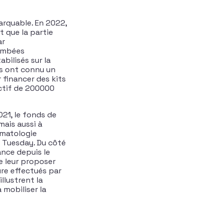
rquable. En 2022,
t que la partie
ar
tombées
bilisés sur la
es ont connu un
 financer des kits
ectif de 200000
021, le fonds de
mais aussi à
ématologie
g Tuesday. Du côté
ance depuis le
de leur proposer
ure effectués par
llustrent la
 mobiliser la