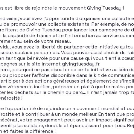
s est libre de rejoindre le mouvement Giving Tuesday !
ndraiser, vous avez l’opportunité d’organiser une collecte 
u de promouvoir une collecte existante. Par exemple, de 
rofitent de Giving Tuesday pour lancer leur campagne de d
i la capacité de transmettre l’information au service com
vement au sein de votre réseau.
vidu, vous avez la liberté de partager cette initiative autou
éseaux sociaux personnels. Vous pouvez aussi choisir de fai
n tant que bénévole pour une cause qui vous tient à cœur
pagnes sur le site internet givingtuesday.fr.
rent, pourquoi ne pas discuter de cette initiative au sein d
 ou proposer l’affiche disponible dans le kit de communic
participer à des actions généreuses et également de s’impliq
des vêtements inutiles, préparer un plat à quatre mains pou
ter les déchets sur le chemin du parc… Il n’est jamais trop 
énérosité !
re l’opportunité de rejoindre un mouvement mondial et ouv
rosité et à contribuer à un monde meilleur. En tant que pr
mécénat, votre engagement peut avoir un impact significat
venir plus solidaire, durable et épanouissant pour tous. Re
et faites la différence !