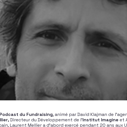
Podcast du Fundraising
, animé par David Klajman de l’agen
lier,
Directeur du Développement de l’
Institut Imagine
et 
cain, Laurent Mellier a d’abord exercé pendant 20 ans aux U