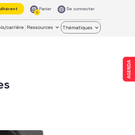
adhérent
Panier
Se connecter
0
is/carrière
Ressources
Thématiques
AGENDA
es