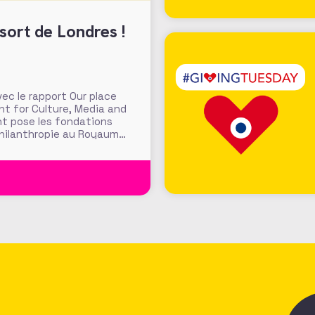
sort de Londres !
c le rapport Our place
nt for Culture, Media and
nt pose les fondations
philanthropie au Royaume-
e Londres » pour accroitre