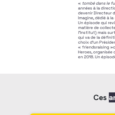
«
t
ombé dans le fu
années à la direct
devenir Directeur 
Imagine, dédié à la
Un épisode qui revi
matière de collecte
l’Institut) mais su
qui va de la défin
choix d’un Présiden
« friendsraising »o
Heroes, organisée d
en 2018. Un épiso
Ces
a