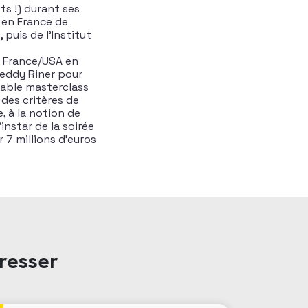
s !) durant ses
é en France de
puis de l’Institut
es France/USA en
 Teddy Riner pour
itable masterclass
des critères de
, à la notion de
instar de la soirée
r 7 millions d’euros
resser