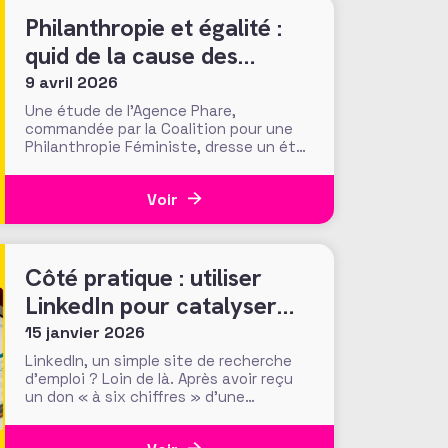
Philanthropie et égalité :
quid de la cause des
femmes ?
9 avril 2026
Une étude de l’Agence Phare,
commandée par la Coalition pour une
Philanthropie Féministe, dresse un état
des lieux inédit de la place de l’égalité
de genre dans la philanthropie en
Voir
France. Présentés le 24 mars dernier
lors d’une journée d’échanges à la
Fondation de France, les résultats
invitent à s’interroger
Côté pratique : utiliser
LinkedIn pour catalyser
son potentiel de
15 janvier 2026
conviction des donateurs
LinkedIn, un simple site de recherche
d’emploi ? Loin de là. Après avoir reçu
un don « à six chiffres » d’une
personne qu’ils n’avaient jamais
croisée, ni sollicitée, les fundraisers de