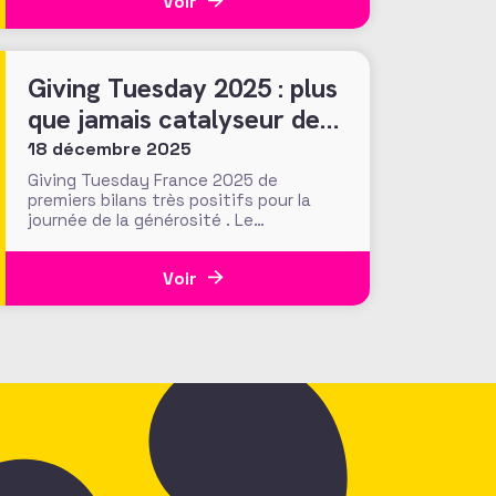
Voir
la Making Waves Education Foundation
(USA) ont réalisé que ce sont les
recherches en ligne du donateur, et
notamment celles sur
Giving Tuesday 2025 : plus
que jamais catalyseur des
engagements généreux et
18 décembre 2025
collectifs ?
Giving Tuesday France 2025 de
premiers bilans très positifs pour la
journée de la générosité . Le
mouvement porté par l'AFF en France
prend de l'ampleur !
Voir