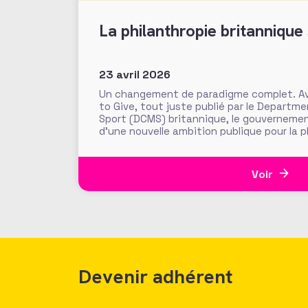
La philanthropie britannique 
23 avril 2026
Un changement de paradigme complet. Ave
to Give, tout juste publié par le Departme
Sport (DCMS) britannique, le gouverneme
d’une nouvelle ambition publique pour la 
Uni. Objectif : « sortir la philanthropie d
les flux généreux
Voir
Devenir adhérent