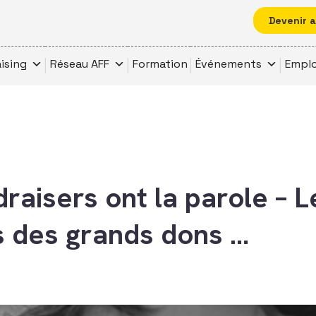
Devenir 
ising
Réseau AFF
Formation
Événements
Emplo
raisers ont la parole – L
 des grands dons …