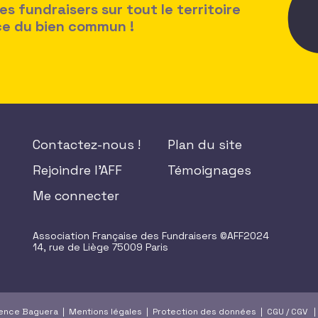
 fundraisers sur tout le territoire
ice du bien commun !
Contactez-nous !
Plan du site
Rejoindre l'AFF
Témoignages
Me connecter
Association Française des Fundraisers ©AFF2024
14, rue de Liège 75009 Paris
gence Baguera |
Mentions légales
|
Protection des données
|
CGU
/
CGV