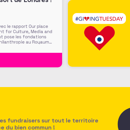
c le rapport Our place
nt for Culture, Media and
nt pose les fondations
philanthropie au Royaume-
e Londres » pour accroitre
 fundraisers sur tout le territoire
ice du bien commun !