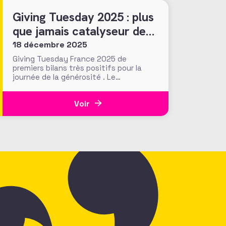
notamment celles sur
Giving Tuesday 2025 : plus
que jamais catalyseur des
engagements généreux et
18 décembre 2025
collectifs ?
Giving Tuesday France 2025 de
premiers bilans très positifs pour la
journée de la générosité . Le
mouvement porté par l'AFF en France
prend de l'ampleur !
Voir