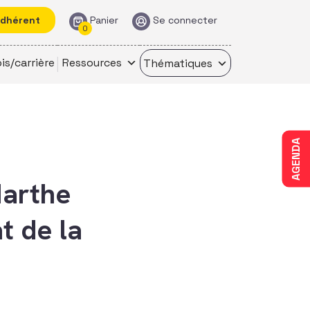
adhérent
Panier
Se connecter
0
is/carrière
Ressources
Thématiques
AGENDA
Marthe
t de la