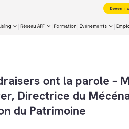
Devenir 
ising
Réseau AFF
Formation
Événements
Emplo
draisers ont la parole – 
er, Directrice du Mécéna
on du Patrimoine