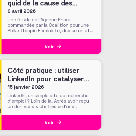
quid de la cause des
femmes ?
9 avril 2026
Une étude de l’Agence Phare,
commandée par la Coalition pour une
Philanthropie Féministe, dresse un état
des lieux inédit de la place de l’égalité
de genre dans la philanthropie en
Voir
France. Présentés le 24 mars dernier
lors d’une journée d’échanges à la
Fondation de France, les résultats
invitent à s’interroger
Côté pratique : utiliser
LinkedIn pour catalyser
son potentiel de
15 janvier 2026
conviction des donateurs
LinkedIn, un simple site de recherche
d’emploi ? Loin de là. Après avoir reçu
un don « à six chiffres » d’une
personne qu’ils n’avaient jamais
croisée, ni sollicitée, les fundraisers de
Voir
la Making Waves Education Foundation
(USA) ont réalisé que ce sont les
recherches en ligne du donateur, et