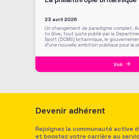
23 avril 2026
Un changement de paradigme complet. Ave
to Give, tout juste publié par le Departme
Sport (DCMS) britannique, le gouverneme
d’une nouvelle ambition publique pour la 
Uni. Objectif : « sortir la philanthropie d
les flux généreux
Voir
Devenir adhérent
Rejoignez la communauté active des
et boostez votre carrière au serv