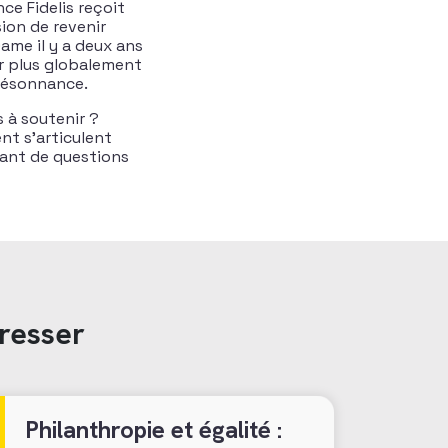
ce Fidelis reçoit
sion de revenir
Dame il y a deux ans
hir plus globalement
 résonnance.
 à soutenir ?
nt s’articulent
tant de questions
resser
Philanthropie et égalité :