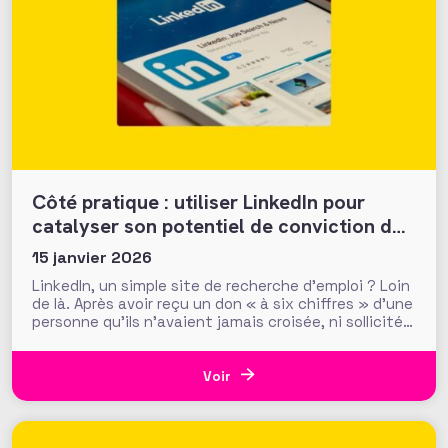
Côté pratique : utiliser LinkedIn pour
catalyser son potentiel de conviction des
donateurs
15 janvier 2026
LinkedIn, un simple site de recherche d’emploi ? Loin
de là. Après avoir reçu un don « à six chiffres » d’une
personne qu’ils n’avaient jamais croisée, ni sollicitée,
les fundraisers de la Making Waves Education
Foundation (USA) ont réalisé que ce sont les
recherches en ligne du donateur, et notamment
Voir
celles sur