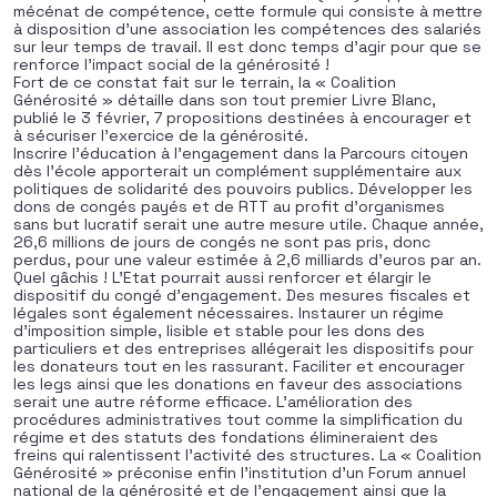
mécénat de compétence, cette formule qui consiste à mettre
à disposition d’une association les compétences des salariés
sur leur temps de travail. Il est donc temps d’agir pour que se
renforce l’impact social de la générosité !
Fort de ce constat fait sur le terrain, la « Coalition
Générosité » détaille dans son tout premier Livre Blanc,
publié le 3 février, 7 propositions destinées à encourager et
à sécuriser l’exercice de la générosité.
Inscrire l’éducation à l’engagement dans la Parcours citoyen
dès l’école apporterait un complément supplémentaire aux
politiques de solidarité des pouvoirs publics. Développer les
dons de congés payés et de RTT au profit d’organismes
sans but lucratif serait une autre mesure utile. Chaque année,
26,6 millions de jours de congés ne sont pas pris, donc
perdus, pour une valeur estimée à 2,6 milliards d’euros par an.
Quel gâchis ! L’Etat pourrait aussi renforcer et élargir le
dispositif du congé d’engagement. Des mesures fiscales et
légales sont également nécessaires. Instaurer un régime
d’imposition simple, lisible et stable pour les dons des
particuliers et des entreprises allégerait les dispositifs pour
les donateurs tout en les rassurant. Faciliter et encourager
les legs ainsi que les donations en faveur des associations
serait une autre réforme efficace. L’amélioration des
procédures administratives tout comme la simplification du
régime et des statuts des fondations élimineraient des
freins qui ralentissent l’activité des structures. La « Coalition
Générosité » préconise enfin l’institution d’un Forum annuel
national de la générosité et de l’engagement ainsi que la