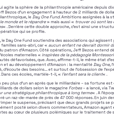
ui agite la sphère de la philanthropie américaine depuis dix
eff Bezos d’un engagement à hauteur de 2 milliards de dolla
ilanthropique, le
Day One Fund
. Ambitions assignées à la s
 le monde et le répandre
» mais aussi «
trouver où sont les
es
« . Derrière cette double approche, c’est ainsi une structur
pératrice qui se profile.
, le Day One Fund soutiendra des associations qui agissent
familles sans-abri, car «
aucun enfant ne devrait dormir da
du patron d’Amazon. Côté opérations, Jeff Bezos entend d
’écoles maternelles «
inspirées de la pédagogie Montessori
s défavorisées, que. Avec, affirme-t-il, le même état d’esp
ion et au développement d’Amazon : la mentalité
Day One
, 
ité, d’écoute des besoins… et surtout de l’obsession de l’exp
. Dans ces écoles, martèle-t-il, «
l’enfant sera le client
« .
 peu plus d’un an après que le milliardaire – sa fortune es
lliards de dollars selon le magazine
Forbes
– a lancé, via Tw
ur une stratégique philanthropique à long terme
« . A l’épo
néré un raz-de-marée de près de 47 000 réponses. En juin de
rimper le suspense, précisant que deux grands projets se pr
ment posté selon divers commentateurs, Amazon ayant é
es au cœur de plusieurs polémiques sur le traitement de se