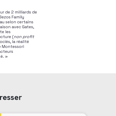
r de 2 milliards de
 Bezos Family
au selon certains
aison avec Gates,
te les
cture (
non profit
ciés, la réalité
le Montessori
acteurs
é. »
resser