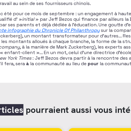
ravail au sein de ses fournisseurs chinois.
nc été pour ce mois de septembre : un engagement à hauteu
alifié d' »
initial
» par Jeff Bezos qui finance par ailleurs la
par ses parents et déjà dédiée à l’éducation. Une goutte d’e
sante infographie du Chronicle Of Philanthropy
sur la compar
uckerberg), un montant transformateur pour d’autres… Res
les montants alloués à chaque branche, la forme de la stru
y company
, à la manière de Mark Zuckerberg), les experts asso
n « enfant-client »… En un mot, celui d’une directrice d’éco
ew York Times
: Jeff Bezos devra partir à la rencontre des 
l fera, sera
à
la communauté au lieu de
pour
la communaut
rticles
pourraient aussi vous inté