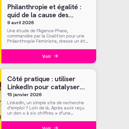
Philanthropie et égalité :
quid de la cause des
femmes ?
9 avril 2026
Une étude de l’Agence Phare,
commandée par la Coalition pour une
Philanthropie Féministe, dresse un état
des lieux inédit de la place de l’égalité
de genre dans la philanthropie en
Voir
France. Présentés le 24 mars dernier
lors d’une journée d’échanges à la
Fondation de France, les résultats
invitent à s’interroger
Côté pratique : utiliser
LinkedIn pour catalyser
son potentiel de
15 janvier 2026
conviction des donateurs
LinkedIn, un simple site de recherche
d’emploi ? Loin de là. Après avoir reçu
un don « à six chiffres » d’une
personne qu’ils n’avaient jamais
croisée, ni sollicitée, les fundraisers de
Voir
la Making Waves Education Foundation