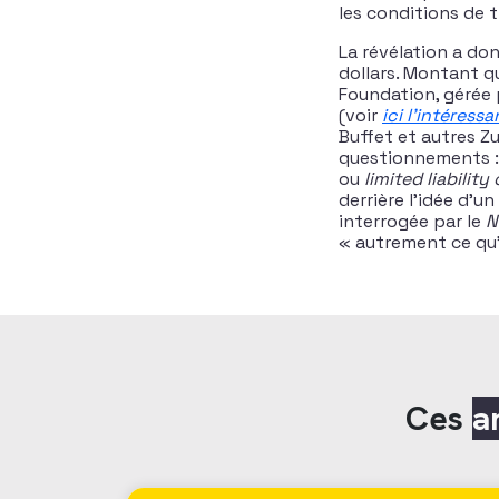
les conditions de t
La révélation a do
dollars. Montant qu
Foundation, gérée 
(voir
ici l’intéres
Buffet et autres Z
questionnements : 
ou
limited liabilit
derrière l’idée d’u
interrogée par le
N
« autrement ce qu’i
Ces
a