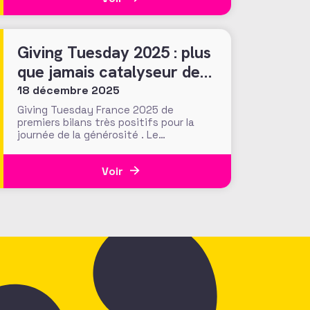
(USA) ont réalisé que ce sont les
recherches en ligne du donateur, et
notamment celles sur
Giving Tuesday 2025 : plus
que jamais catalyseur des
engagements généreux et
18 décembre 2025
collectifs ?
Giving Tuesday France 2025 de
premiers bilans très positifs pour la
journée de la générosité . Le
mouvement porté par l'AFF en France
prend de l'ampleur !
Voir