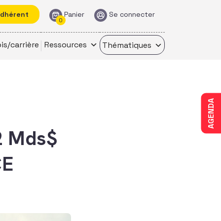
adhérent
Panier
Se connecter
0
is/carrière
Ressources
Thématiques
AGENDA
2 Mds$
CE