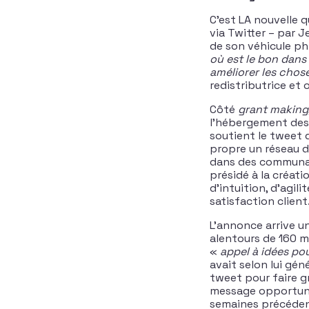
C’est LA nouvelle q
via Twitter – par J
de son véhicule ph
où est le bon dans
améliorer les chos
redistributrice et o
Côté
grant making
l’hébergement des 
soutient le tweet 
propre un réseau d
dans des communauté
présidé à la créat
d’intuition, d’agil
satisfaction client
L’annonce arrive un
alentours de 160 mi
«
appel à idées po
avait selon lui gé
tweet pour faire g
message opportuné
semaines précédent