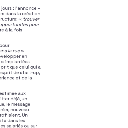
 jours : l’annonce –
rs dans la création
tructure: «
trouver
 opportunités pour
e à la fois
 pour
ns la rue
»
évelopper en
» implantées
rit que celui qui a
l’esprit de start-up,
érience et de la
t estimée aux
itter déjà, un
que, le message
rnier, nouveau
ofilaient. Un
té dans les
s salariés ou sur