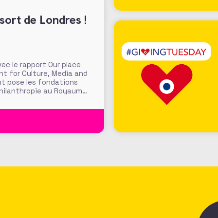
sort de Londres !
c le rapport Our place
nt for Culture, Media and
nt pose les fondations
philanthropie au Royaume-
e Londres » pour accroitre