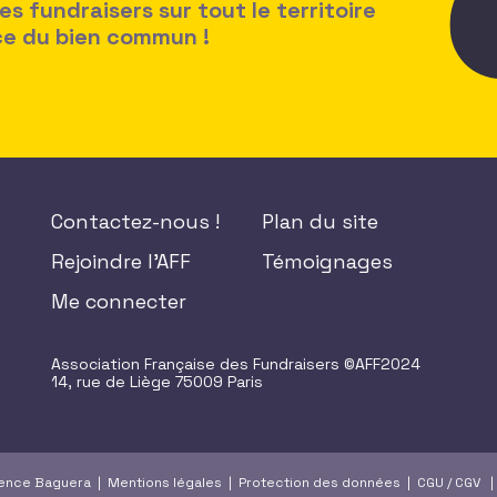
 fundraisers sur tout le territoire
ice du bien commun !
Contactez-nous !
Plan du site
Rejoindre l'AFF
Témoignages
Me connecter
Association Française des Fundraisers ©AFF2024
14, rue de Liège 75009 Paris
gence Baguera |
Mentions légales
|
Protection des données
|
CGU
/
CGV