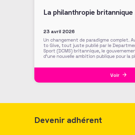
La philanthropie britannique 
23 avril 2026
Un changement de paradigme complet. Ave
to Give, tout juste publié par le Departme
Sport (DCMS) britannique, le gouverneme
d’une nouvelle ambition publique pour la 
Uni. Objectif : « sortir la philanthropie d
les flux généreux
Voir
Devenir adhérent