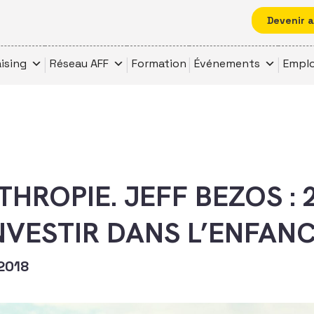
Devenir 
ising
Réseau AFF
Formation
Événements
Emplo
THROPIE. JEFF BEZOS : 
NVESTIR DANS L’ENFAN
2018