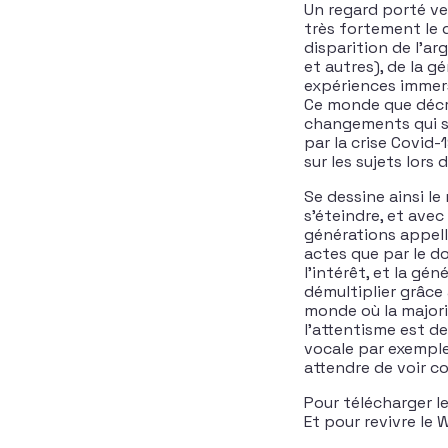
Un regard porté ve
très fortement le 
disparition de l’ar
et autres), de la 
expériences immer
Ce monde que décri
changements qui so
par la crise Covid
sur les sujets lors 
Se dessine ainsi l
s’éteindre, et avec
générations appell
actes que par le d
l’intérêt, et la g
démultiplier grâce 
monde où la majori
l’attentisme est d
vocale par exemple
attendre de voir c
Pour télécharger l
Et pour revivre le