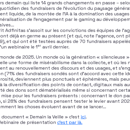
rs demain qui liste 14 grands changements en passe – selon
quotidien des fundraisers de l’évolution du paysage générat
gent liquide, de la montée de l’IA à la domination des usages 
généralisation de l’engagement par le gaming au développe
sives…
t Adfinitas s’assoit sur les convictions des équipes de l’a
nt déjà en germe au présent (et qui, note l’agence, ont pl
-19), et qui ont été testées auprès de 70 fundraisers appelé
er
d’un webinaire le 1
avril dernier.
e monde de 2025. Un monde où la génération « silencieuse »
 elle une forme de misérabilisme dans la collecte, et où les 
ent au renouvellement des discours et des usages, et s’eng
on (71% des fundraisers sondés sont d’accord avec cette i
énérosité, deviennent plus ponctuels et éphémères, mais peu
à la diversification des points de contact, digitaux mais au
té des dons sont dématérialisés même si concernant certai
e mise pour les fundraisers présents : concernant le don 
, si 28% des fundraisers pensent tester le levier avant 20
omment les choses évoluent avant de se lancer…
e document « Demain la Veille » c’est
ici
.
 Webinaire de présentation
c’est par là.