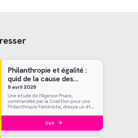
resser
Philanthropie et égalité :
quid de la cause des
femmes ?
9 avril 2026
Une étude de l’Agence Phare,
commandée par la Coalition pour une
Philanthropie Féministe, dresse un état
des lieux inédit de la place de l’égalité
de genre dans la philanthropie en
Voir
France. Présentés le 24 mars dernier
lors d’une journée d’échanges à la
Fondation de France, les résultats