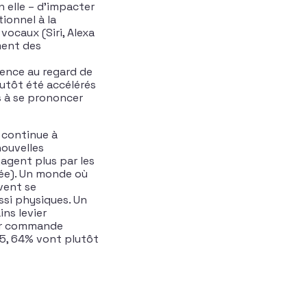
 elle – d’impacter
ionnel à la
vocaux (Siri, Alexa
ment des
gence au regard de
utôt été accélérés
s à se prononcer
 continue à
nouvelles
agent plus par les
dée). Un monde où
vent se
ssi physiques. Un
ns levier
par commande
25, 64% vont plutôt