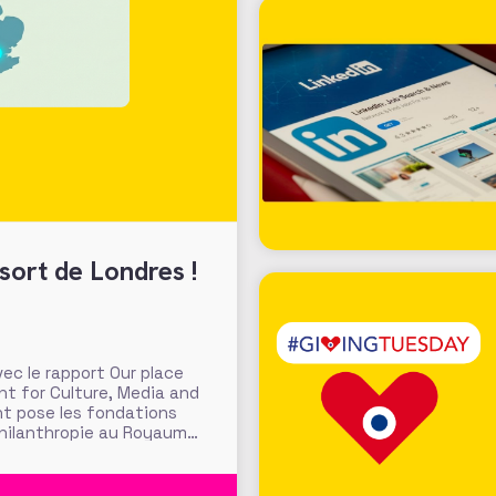
sort de Londres !
c le rapport Our place
nt for Culture, Media and
nt pose les fondations
philanthropie au Royaume-
e Londres » pour accroitre