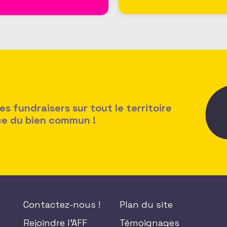
 fundraisers sur tout le territoire
ice du bien commun !
Contactez-nous !
Plan du site
Rejoindre l'AFF
Témoignages