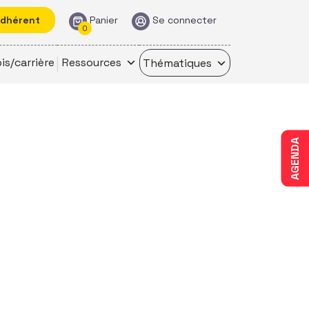
adhérent
Panier
Se connecter
0
is/carrière
Ressources
Thématiques
AGENDA