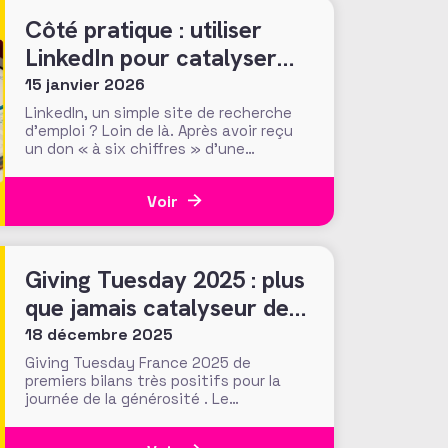
invitent à s’interroger
Côté pratique : utiliser
LinkedIn pour catalyser
son potentiel de
15 janvier 2026
conviction des donateurs
LinkedIn, un simple site de recherche
d’emploi ? Loin de là. Après avoir reçu
un don « à six chiffres » d’une
personne qu’ils n’avaient jamais
croisée, ni sollicitée, les fundraisers de
Voir
la Making Waves Education Foundation
(USA) ont réalisé que ce sont les
recherches en ligne du donateur, et
notamment celles sur
Giving Tuesday 2025 : plus
que jamais catalyseur des
engagements généreux et
18 décembre 2025
collectifs ?
Giving Tuesday France 2025 de
premiers bilans très positifs pour la
journée de la générosité . Le
mouvement porté par l'AFF en France
prend de l'ampleur !