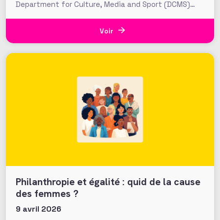
Department for Culture, Media and Sport (DCMS)
britannique, le gouvernement pose les fondations
d’une nouvelle ambition publique pour la
philanthropie au Royaume-Uni. Objectif : « sortir la
Voir
philanthropie de Londres » pour accroitre les flux
généreux
Philanthropie et égalité : quid de la cause
des femmes ?
9 avril 2026