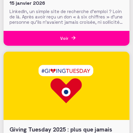
donateurs
15 janvier 2026
LinkedIn, un simple site de recherche d’emploi ? Loin
de là. Après avoir reçu un don « à six chiffres » d’une
personne qu’ils n’avaient jamais croisée, ni sollicitée,
les fundraisers de la Making Waves Education
Foundation (USA) ont réalisé que ce sont les
recherches en ligne du donateur, et notamment
Voir
celles sur
Giving Tuesday 2025 : plus que jamais