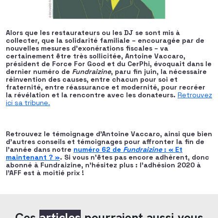
Alors que les restaurateurs ou les DJ se sont mis à
collecter, que la solidarité familiale – encouragée par de
nouvelles mesures d’exonérations fiscales – va
certainement
être très sollicitée, Antoine Vaccaro,
président de Force For Good et du CerPhi, évoquait dans le
dernier numéro de
Fundraizine
, paru fin juin, la nécessaire
réinvention des causes, entre chacun pour soi et
fraternité, entre réassurance et modernité, pour recréer
la révélation et la rencontre avec les donateurs.
Retrouvez
ici sa tribune.
Retrouvez le témoignage d’Antoine Vaccaro, ainsi que bien
d’autres conseils et témoignages pour affronter la fin de
l’année dans notre
numéro 62 de
Fundraizine
: « Et
maintenant ? »
. Si vous n’êtes pas encore adhérent, donc
abonné à Fundraizine, n’hésitez plus : l’adhésion 2020 à
l’AFF est à moitié prix !
Ces
articles
pourraient aussi vous