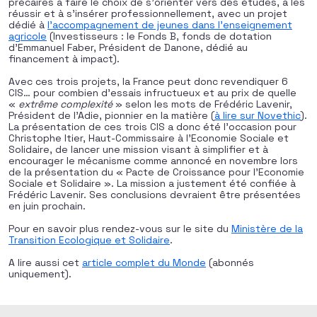
précaires à faire le choix de s’orienter vers des études, à les
réussir et à s’insérer professionnellement, avec un projet
dédié à
l’accompagnement de jeunes dans l’enseignement
agricole
(Investisseurs : le Fonds B, fonds de dotation
d’Emmanuel Faber, Président de Danone, dédié au
financement à impact).
Avec ces trois projets, la France peut donc revendiquer 6
CIS… pour combien d’essais infructueux et au prix de quelle
«
extrême complexité
» selon les mots de Frédéric Lavenir,
Président de l’Adie, pionnier en la matière (
à lire sur Novethic
).
La présentation de ces trois CIS a donc été l’occasion pour
Christophe Itier, Haut-Commissaire à l’Economie Sociale et
Solidaire, de lancer une mission visant à simplifier et à
encourager le mécanisme comme annoncé en novembre lors
de la présentation du « Pacte de Croissance pour l’Economie
Sociale et Solidaire ». La mission a justement été confiée à
Frédéric Lavenir. Ses conclusions devraient être présentées
en juin prochain.
Pour en savoir plus rendez-vous sur le site du
Ministère de la
Transition Ecologique et Solidaire
.
A lire aussi cet
article complet du Monde
(abonnés
uniquement).