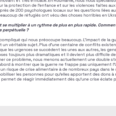
innovant et très efficace. En Roumanie, nous nous spécialis
ur la protection de l’enfance et sur les violences faites a
près de 200 psychologues locaux sur les questions liées a
eaucoup de réfugiés ont vécu des choses horribles en Ukra
t se multiplier à un rythme de plus en plus rapide. Commen
e perpétuelle ?
s compliqué qui nous préoccupe beaucoup. L’impact de la gu
st un véritable sujet. Plus d’une centaine de conflits existe
sque les urgences se succèdent les unes aux autres, les gens
es toujours plus dramatiques et il devient plus difficile de 
ner ce problème, nous menons actuellement une double str
bord à montrer que la guerre ne frappe pas uniquement l’U
r un risque de crise alimentaire à de nombreux pays dans l
obiliser les personnes pour qu’elles apportent des dons à
 permet de réagir immédiatement dès qu’une crise éclate p