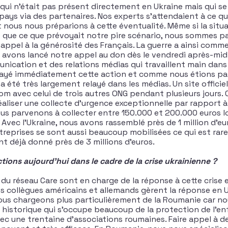
 qui n’était pas présent directement en Ukraine mais qui se
pays via des partenaires. Nos experts s’attendaient à ce qu
 nous nous préparions à cette éventualité. Même si la situa
 que ce que prévoyait notre pire scénario, nous sommes pa
 appel à la générosité des Français. La guerre a ainsi comm
 avons lancé notre appel au don dès le vendredi après-mid
nication et des relations médias qui travaillent main dans
layé immédiatement cette action et comme nous étions par
 a été très largement relayé dans les médias. Un site offic
m avec celui de trois autres ONG pendant plusieurs jours. C
éaliser une collecte d’urgence exceptionnelle par rapport à
us parvenons à collecter entre 150.000 et 200.000 euros 
 Avec l’Ukraine, nous avons rassemblé près de 1 million d’e
ntreprises se sont aussi beaucoup mobilisées ce qui est rare
nt déjà donné près de 3 millions d’euros.
tions aujourd’hui dans le cadre de la crise ukrainienne ?
du réseau Care sont en charge de la réponse à cette crise 
os collègues américains et allemands gèrent la réponse en 
us chargeons plus particulièrement de la Roumanie car no
l historique qui s’occupe beaucoup de la protection de l’enf
vec une trentaine d’associations roumaines. Faire appel à d