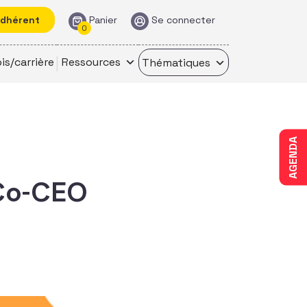
adhérent
Panier
Se connecter
0
is/carrière
Ressources
Thématiques
AGENDA
 Co-CEO