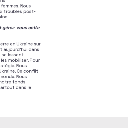
ons
ux femmes. Nous
ux troubles post-
ine.
t gérez-vous cette
erre en Ukraine sur
nt aujourd’hui dans
 se lassent
les mobiliser. Pour
atégie. Nous
kraine. Ce conflit
e monde. Nous
 notre fonds
artout dans le