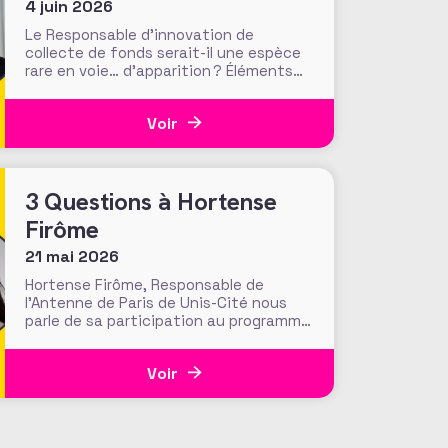
4 juin 2026
Le Responsable d’innovation de
collecte de fonds serait-il une espèce
rare en voie… d’apparition ? Éléments
de réponse avec Benjamin Trécherel,
qui exerce la fonction chez Médecins
Voir
sans Frontières (MSF) : il revient sur son
métier, les leviers qu’il défriche ou
implémente, et sur les choix
organisationnels derrière la création de
3 Questions à Hortense
la cellule d’innovation
Firôme
21 mai 2026
Hortense Firôme, Responsable de
l’Antenne de Paris de Unis-Cité nous
parle de sa participation au programme
de mentorat Sofundraisers et nous
partage son expérience et ses
Voir
conseils. Dans un secteur en pleine
transformation, le métier de fundraiser
se construit aussi grâce aux échanges,
au partage d’expériences et à
l’entraide entre