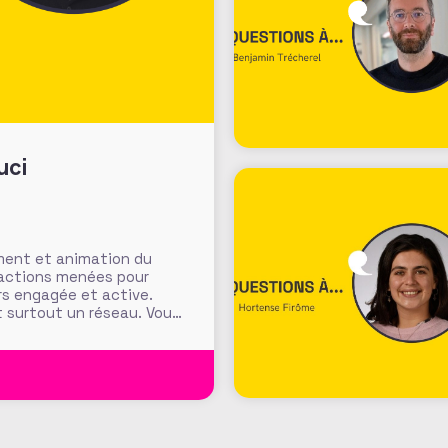
uci
ment et animation du
es actions menées pour
rs engagée et active.
t surtout un réseau. Vous,
la vivacité de