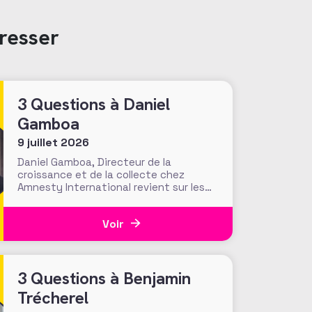
resser
3 Questions à Daniel
Gamboa
9 juillet 2026
Daniel Gamboa, Directeur de la
croissance et de la collecte chez
Amnesty International revient sur les
enjeux et la méthode. Dans un monde
polarisé, quels narratifs associatifs
Voir
peuvent créer du lien ? Comment
convaincre au-delà de son cercle le plus
immédiat de soutiens ? Pour modeler
ses discours à destination de publics
3 Questions à Benjamin
Trécherel