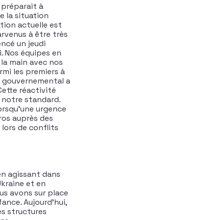
 préparait à
e la situation
tion actuelle est
rvenus à être très
encé un jeudi
i. Nos équipes en
 la main avec nos
mi les premiers à
iel gouvernemental a
ette réactivité
 notre standard.
lorsqu’une urgence
uros auprès des
 lors de conflits
en agissant dans
Ukraine et en
us avons sur place
ance. Aujourd’hui,
es structures