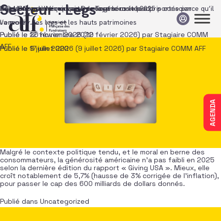
Passer au contenu
Secteur :
Legs
Aux USA, une bonne santé de la générosité 2025 portée par
3 Questions à Véronique Desnoyers
Legs. Une manne… qui en a encore sous le pied
L’entretien de la quinzaine : « Tout le monde a pris conscience qu’il
l’envolée des legs et les hauts patrimoines
va mourir »
Publié le
Publié le
12 février 2026
20 novembre 2020
(12 février 2026)
par
Stagiaire COMM
AFF
Publié le
Publié le
9 juillet 2026
17 juin 2020
(9 juillet 2026)
par
Stagiaire COMM AFF
AGENDA
Malgré le contexte politique tendu, et le moral en berne des
consommateurs, la générosité américaine n’a pas faibli en 2025
selon la dernière édition du rapport « Giving USA ». Mieux, elle
croît notablement de 5,7% (hausse de 3% corrigée de l’inflation),
pour passer le cap des 600 milliards de dollars donnés.
Publié dans
Uncategorized