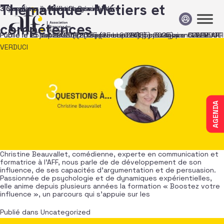
Passer au contenu
Thématique :
Métiers et
3 Questions à Christine Beauvallet
3 Questions à… Leïla Loussaief-Ward
3 questions à… Aline Carré
3 questions à… Céline Legrand
compétences
Publié le
Publié le
Publié le
Publié le
15 janvier 2026
10 septembre 2025
15 mai 2025
25 avril 2025
(25 septembre 2025)
(25 septembre 2025)
(15 janvier 2026)
(25 septembre 2025)
par
par
par
Stagiaire COMM AFF
Giovanni VERDUCI
Giovanni VERDUCI
par
Giovanni
VERDUCI
AGENDA
Christine Beauvallet, comédienne, experte en communication et
formatrice à l’AFF, nous parle de de développement de son
influence, de ses capacités d’argumentation et de persuasion.
Passionnée de psychologie et de dynamiques expérientielles,
elle anime depuis plusieurs années la formation « Boostez votre
influence », un parcours qui s’appuie sur les
Publié dans
Uncategorized