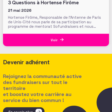
3 Questions à Hortense Firôme
21 mai 2026
Hortense Firôme, Responsable de l’Antenne de Paris
de Unis-Cité nous parle de sa participation au
programme de mentorat Sofundraisers et nous
partage son expérience et ses conseils. Dans un
secteur en pleine transformation, le métier de
fundraiser se construit aussi grâce aux échanges,
Voir
au partage d’expériences et à l’entraide entre
Devenir adhérent
Rejoignez la communauté active
des fundraisers sur tout le
territoire
et boostez votre carrière au
service du bien commun !