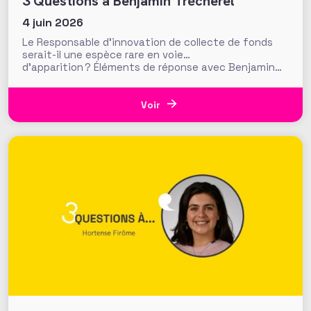
3 Questions à Benjamin Trécherel
4 juin 2026
Le Responsable d’innovation de collecte de fonds
serait-il une espèce rare en voie…
d’apparition ? Éléments de réponse avec Benjamin
Trécherel, qui exerce la fonction chez Médecins
sans Frontières (MSF) : il revient sur son métier, les
leviers qu’il défriche ou implémente, et sur les choix
Voir
organisationnels derrière la création de la cellule
d’innovation