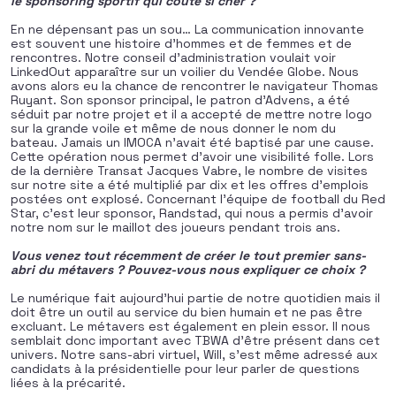
le sponsoring sportif qui coûte si cher ?
En ne dépensant pas un sou… La communication innovante
est souvent une histoire d’hommes et de femmes et de
rencontres. Notre conseil d’administration voulait voir
LinkedOut apparaître sur un voilier du Vendée Globe. Nous
avons alors eu la chance de rencontrer le navigateur Thomas
Ruyant. Son sponsor principal, le patron d’Advens, a été
séduit par notre projet et il a accepté de mettre notre logo
sur la grande voile et même de nous donner le nom du
bateau. Jamais un IMOCA n’avait été baptisé par une cause.
Cette opération nous permet d’avoir une visibilité folle. Lors
de la dernière Transat Jacques Vabre, le nombre de visites
sur notre site a été multiplié par dix et les offres d’emplois
postées ont explosé. Concernant l’équipe de football du Red
Star, c’est leur sponsor, Randstad, qui nous a permis d’avoir
notre nom sur le maillot des joueurs pendant trois ans.
Vous venez tout récemment de créer
le tout premier sans-
abri du métavers ? Pouvez-vous nous expliquer ce choix ?
Le numérique fait aujourd’hui partie de notre quotidien mais il
doit être un outil au service du bien humain et ne pas être
excluant. Le métavers est également en plein essor. Il nous
semblait donc important avec TBWA d’être présent dans cet
univers. Notre sans-abri virtuel, Will, s’est même adressé aux
candidats à la présidentielle pour leur parler de questions
liées à la précarité.