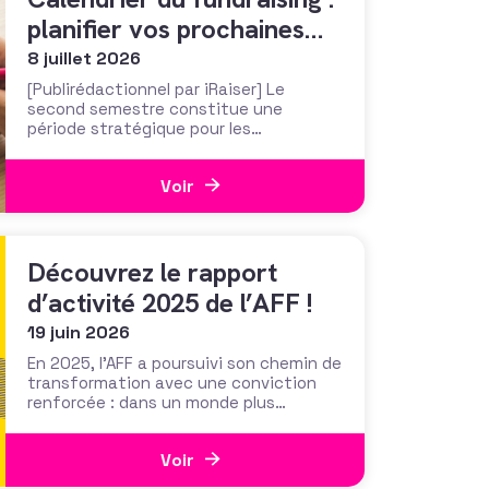
planifier vos prochaines
campagnes de collecte de
8 juillet 2026
dons
[Publirédactionnel par iRaiser] Le
second semestre constitue une
période stratégique pour les
organisations à but non lucratif. Entre
la rentrée, les temps forts de
Voir
mobilisation et les campagnes de fin
d’année, il concentre de nombreuses
opportunités de collecte de dons.
Dans un contexte où les donateurs
Découvrez le rapport
sont plus sollicités et
d’activité 2025 de l’AFF !
19 juin 2026
En 2025, l’AFF a poursuivi son chemin de
transformation avec une conviction
renforcée : dans un monde plus
incertain et fragmenté, les fundraisers
ont plus que jamais besoin d’un lieu où
Voir
se relier, se former, s’entraider et agir
ensemble . Ce lieu, nous continuons de