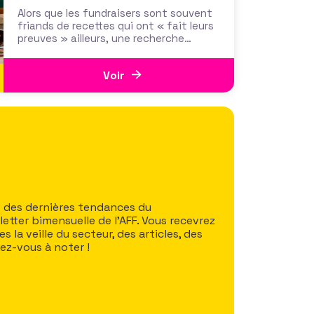
et tactiques de collecte…
Alors que les fundraisers sont souvent
friands de recettes qui ont « fait leurs
preuves » ailleurs, une recherche
menée par le Center for Philanthropic
Studies de l’université VU d’Amsterdam
Voir
pose une question cruciale : la
recherche académique sur la
générosité apporte-t-elle des preuves
solides pour nourrir les stratégies de
t des dernières tendances du
etter bimensuelle de l’AFF. Vous recevrez
 la veille du secteur, des articles, des
dez-vous à noter !