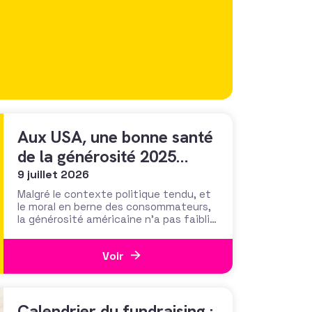
Aux USA, une bonne santé
de la générosité 2025
portée par l’envolée des
9 juillet 2026
legs et les hauts
Malgré le contexte politique tendu, et
le moral en berne des consommateurs,
patrimoines
la générosité américaine n’a pas faibli
en 2025 selon la dernière édition du
rapport « Giving USA ». Mieux, elle croît
Voir
notablement de 5,7% (hausse de 3%
corrigée de l’inflation), pour passer le
cap des 600 milliards de dollars donnés.
Calendrier du fundraising :