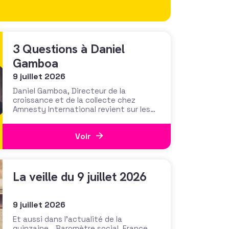
3 Questions à Daniel
Gamboa
9 juillet 2026
Daniel Gamboa, Directeur de la
croissance et de la collecte chez
Amnesty International revient sur les
enjeux et la méthode. Dans un monde
polarisé, quels narratifs associatifs
Voir
peuvent créer du lien ? Comment
convaincre au-delà de son cercle le plus
immédiat de soutiens ? Pour modeler
ses discours à destination de publics
La veille du 9 juillet 2026
9 juillet 2026
Et aussi dans l’actualité de la
quinzaine… Baromètre social. France