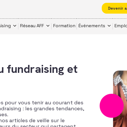
Devenir 
ising
Réseau AFF
Formation
Événements
Emplo
u fundraising et
es pour vous tenir au courant des
ndraising : les grandes tendances,
ues.
 articles de veille sur le
teurs du secteur qui partagent