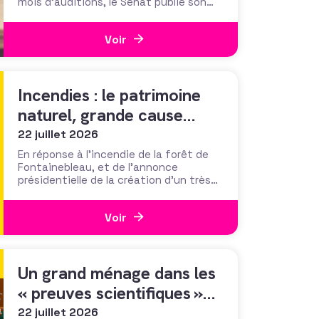
mois d’auditions, le Sénat publie son
rapport sur les financements privés des
associations et fondations qui
Voir
s’interroge sur leur influence
croissante dans les domaines de
l’intérêt général. Fonds de dotation
dormants, fondations abritées,
Incendies : le patrimoine
prévention des conflits d’intérêt et
définition
naturel, grande cause
nationale ?
22 juillet 2026
En réponse à l’incendie de la forêt de
Fontainebleau, et de l’annonce
présidentielle de la création d’un très
« Notre-Damien » guichet unique de
collecte, plus de 700 000 euros ont été
Voir
mobilisés en moins d’une semaine par la
Fondation du Patrimoine. Alors que
d’autres collectes, par l’ONF ou des
particuliers, volent au
Un grand ménage dans les
« preuves scientifiques »
d’efficacité des méthodes
22 juillet 2026