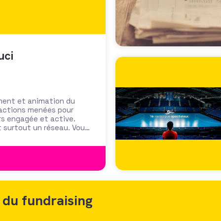
uci
ment et animation du
es actions menées pour
rs engagée et active.
t surtout un réseau. Vous,
la vivacité de
 du fundraising